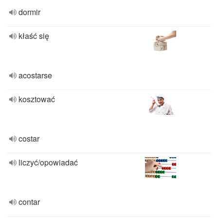
dormir
kłaść się
acostarse
kosztować
costar
liczyć/opowiadać
contar