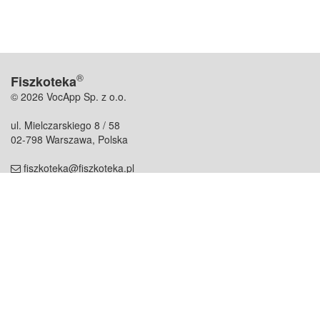
®
Fiszkoteka
© 2026 VocApp Sp. z o.o.
ul. Mielczarskiego 8 / 58
02-798 Warszawa, Polska
fiszkoteka@fiszkoteka.pl
NIP: 951 245 79 19
REGON: 369 727 696