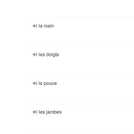
la main
les doigts
le pouce
les jambes