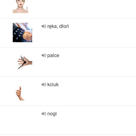
ręka, dłoń
palce
kciuk
nogi