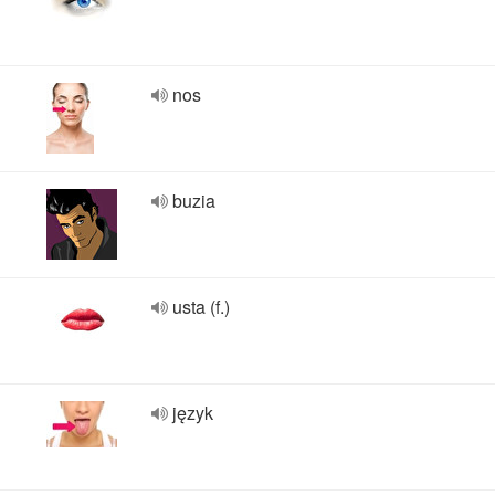
nos
buzia
usta (f.)
język