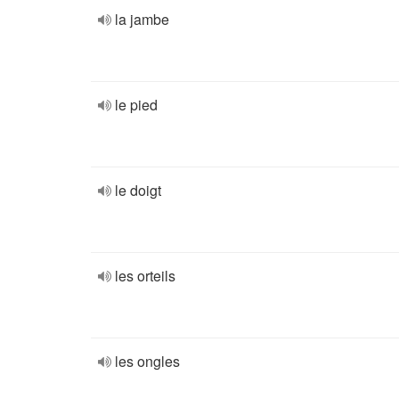
la jambe
le pied
le doigt
les orteils
les ongles