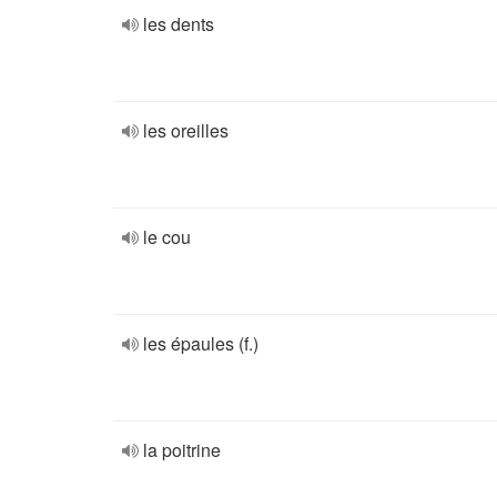
les dents
les oreilles
le cou
les épaules (f.)
la poitrine