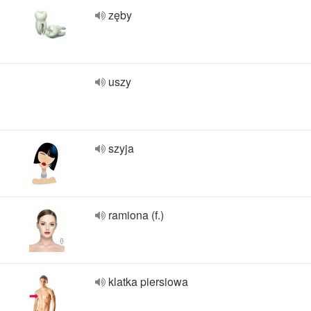
zęby
uszy
szyja
ramiona (f.)
klatka piersiowa