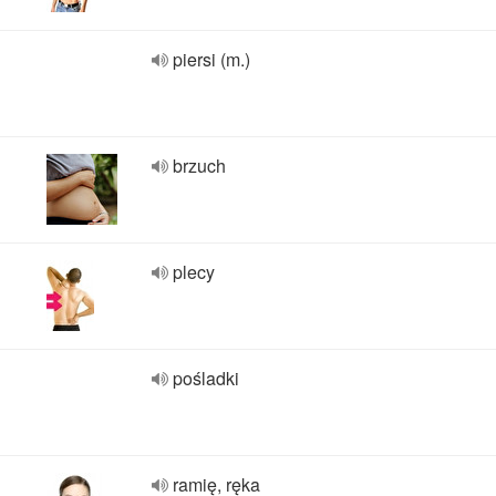
piersi (m.)
brzuch
plecy
pośladki
ramię, ręka