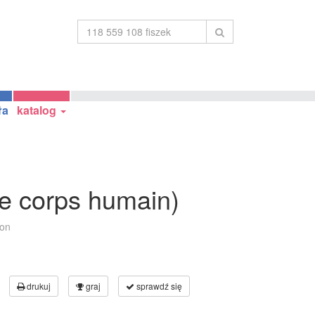
ła
katalog
(le corps humain)
lon
drukuj
graj
sprawdź się