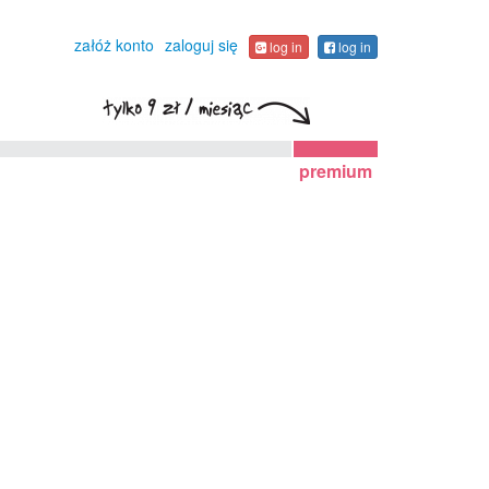
załóż konto
zaloguj się
log in
log in
premium