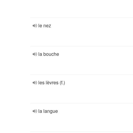
le nez
la bouche
les lèvres (f.)
la langue