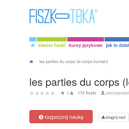
stwórz fiszki
kursy językowe
jak to dzia
les parties du corps (le corps humain)
les parties du corps 
0
172 fiszki
patrycjanies
rozpocznij naukę
ściągnij mp3