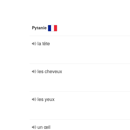
Pytanie
la tête
les cheveux
les yeux
un œil