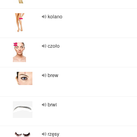
kolano
czoło
brew
brwi
rzęsy