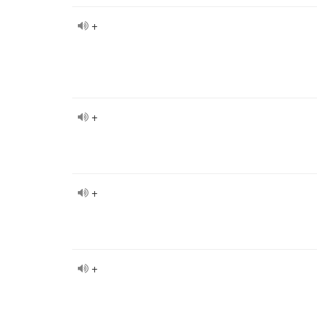
+
+
+
+