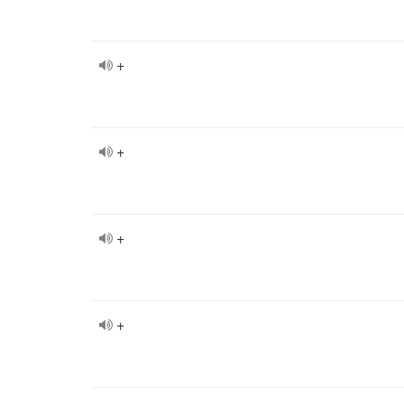
+
+
+
+