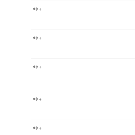
+
+
+
+
+