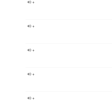
+
+
+
+
+