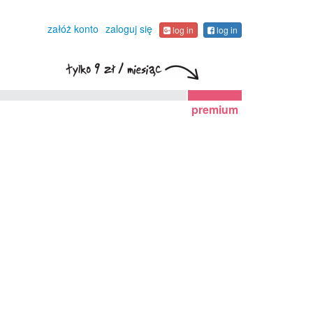
załóż konto
zaloguj się
log in
log in
premium