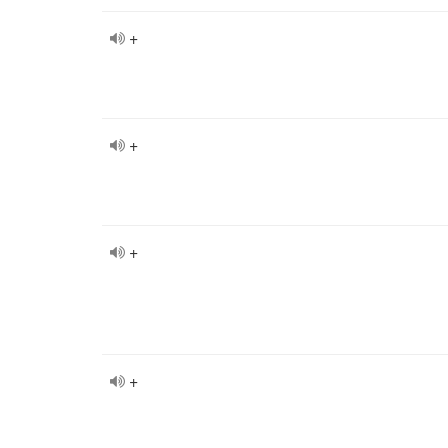
+
+
+
+