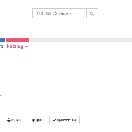
ła
katalog
5
drukuj
graj
sprawdź się