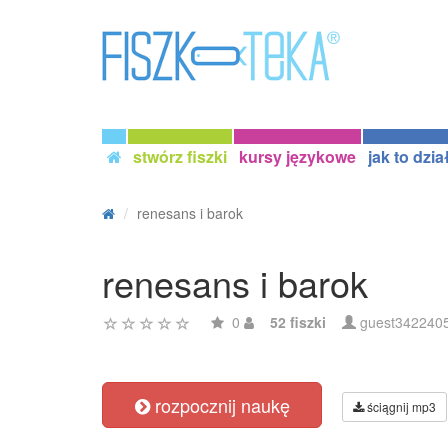
stwórz fiszki
kursy językowe
jak to dzia
renesans i barok
renesans i barok
0
52 fiszki
guest342240
rozpocznij naukę
ściągnij mp3