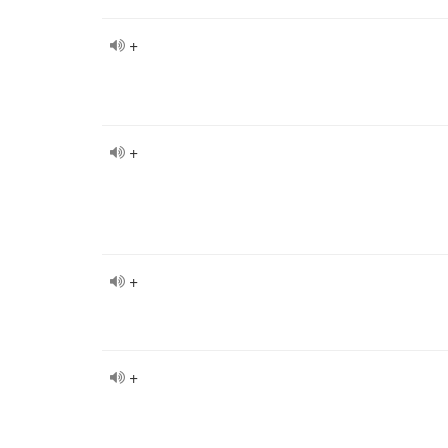
+
+
+
+