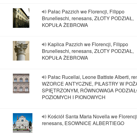
Pałac Pazzich we Florencji, Filippo
Brunelleschi, renesans, ZŁOTY PODZIAŁ,
KOPUŁA ŻEBROWA
Kaplica Pazzich we Florencji, Filippo
Brunelleschi, renesans, ZŁOTY PODZIAŁ,
KOPUŁA ŻEBROWA
Pałac Rucellai, Leone Battiste Alberti, r
WZORCE ANTYCZNE, PILASTRY W PO
SPIĘTRZONYM, RÓWNOWAGA PODZIA
POZIOMYCH I PIONOWYCH
Kościół Santa Maria Novella we Florencji
renesans, ESOWNICE ALBERTIEGO