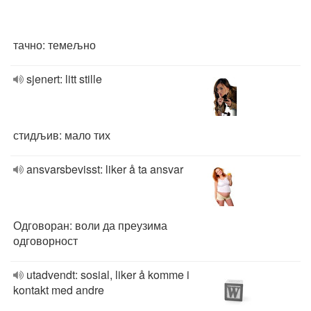
тачно: темељно
sjenert: litt stille
стидљив: мало тих
ansvarsbevisst: liker å ta ansvar
Одговоран: воли да преузима
одговорност
utadvendt: sosial, liker å komme i
kontakt med andre