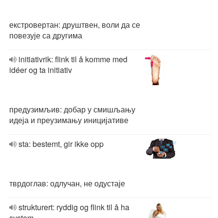
екстровертан: друштвен, воли да се
повезује са другима
initiativrik: flink til å komme med
idéer og ta initiativ
предузимљив: добар у смишљању
идеја и преузимању иницијативе
sta: bestemt, gir ikke opp
тврдоглав: одлучан, не одустаје
strukturert: ryddig og flink til å ha
system