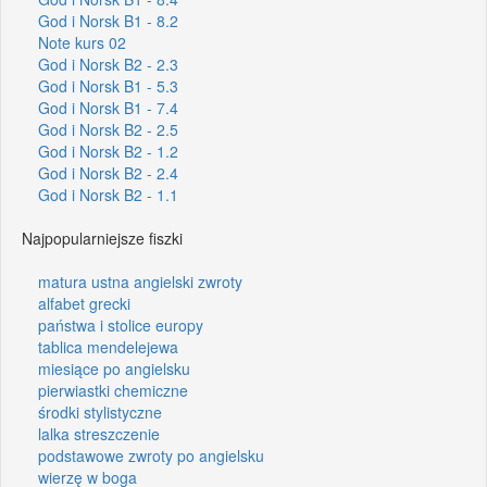
God i Norsk B1 - 8.2
Note kurs 02
God i Norsk B2 - 2.3
God i Norsk B1 - 5.3
God i Norsk B1 - 7.4
God i Norsk B2 - 2.5
God i Norsk B2 - 1.2
God i Norsk B2 - 2.4
God i Norsk B2 - 1.1
Najpopularniejsze fiszki
matura ustna angielski zwroty
alfabet grecki
państwa i stolice europy
tablica mendelejewa
miesiące po angielsku
pierwiastki chemiczne
środki stylistyczne
lalka streszczenie
podstawowe zwroty po angielsku
wierzę w boga