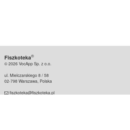
®
Fiszkoteka
© 2026 VocApp Sp. z o.o.
ul. Mielczarskiego 8 / 58
02-798 Warszawa, Polska
fiszkoteka@fiszkoteka.pl
NIP: 951 245 79 19
REGON: 369 727 696