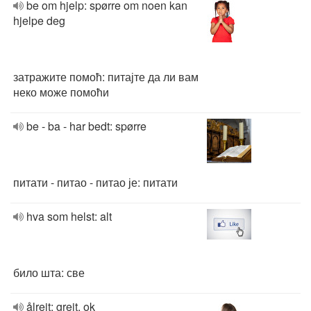
be om hjelp: spørre om noen kan
hjelpe deg
затражите помоћ: питајте да ли вам
неко може помоћи
be - ba - har bedt: spørre
питати - питао - питао је: питати
hva som helst: alt
било шта: све
ålreit: greit, ok