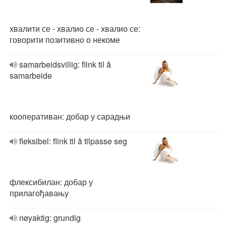
хвалити се - хвалио се - хвалио се:
говорити позитивно о некоме
samarbeidsvillig: flink til å
samarbeide
кооперативан: добар у сарадњи
fleksibel: flink til å tilpasse seg
флексибилан: добар у
прилагођавању
nøyaktig: grundig