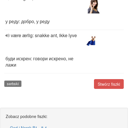
у реду: добро, у реду
være ærlig: snakke ant, ikke lyve
буди искрен: говори искрено, не
лажи
serbski
Stwórz fiszki
Zobacz podobne fiszki:
God i Norsk B1 - 8.4