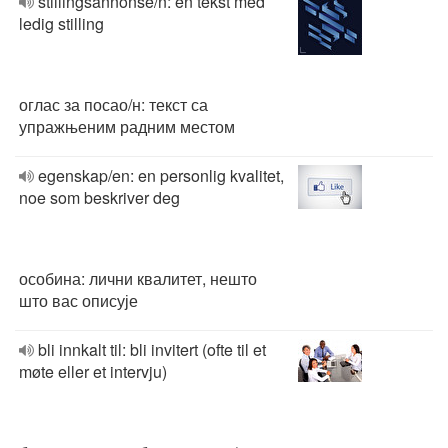
stillingsannonse/n: en tekst med
ledig stilling
оглас за посао/н: текст са
упражњеним радним местом
egenskap/en: en personlig kvalitet,
noe som beskriver deg
особина: лични квалитет, нешто
што вас описује
bli innkalt til: bli invitert (ofte til et
møte eller et intervju)