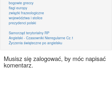
bogowie greccy
flagi europy
związki frazeologiczne
województwa i stolice
prezydenci polski
Samorząd terytorialny RP
Angielski - Czasowniki Nieregularne Cz.1
Życzenia świąteczne po angielsku
Musisz się zalogować, by móc napisać
komentarz.