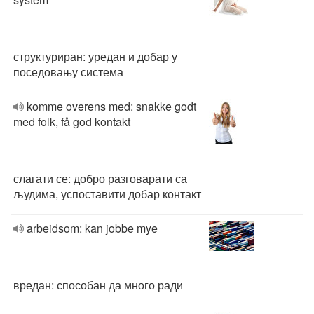
структуриран: уредан и добар у
поседовању система
komme overens med: snakke godt
med folk, få god kontakt
слагати се: добро разговарати са
људима, успоставити добар контакт
arbeidsom: kan jobbe mye
вредан: способан да много ради