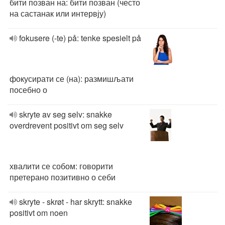
бити позван на: бити позван (често
на састанак или интервју)
fokusere (-te) på: tenke spesielt på
фокусирати се (на): размишљати
посебно о
skryte av seg selv: snakke
overdrevent positivt om seg selv
хвалити се собом: говорити
претерано позитивно о себи
skryte - skrøt - har skrytt: snakke
positivt om noen