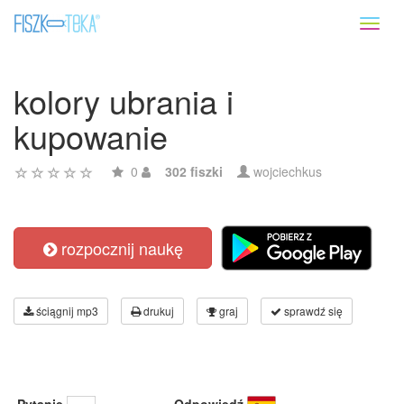
Toggl
naviga
kolory ubrania i
kupowanie
0
302 fiszki
wojciechkus
rozpocznij naukę
ściągnij mp3
drukuj
graj
sprawdź się