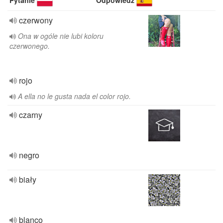
Pytanie
Odpowiedź
czerwony
Ona w ogóle nie lubi koloru
czerwonego.
rojo
A ella no le gusta nada el color rojo.
czarny
negro
biały
blanco