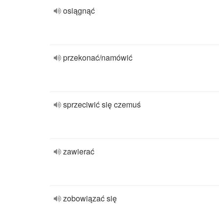
osiągnąć
przekonać/namówić
sprzeciwić się czemuś
zawierać
zobowiązać się