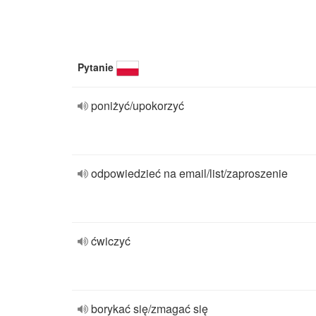
Pytanie
poniżyć/upokorzyć
odpowiedzieć na email/list/zaproszenie
ćwiczyć
borykać się/zmagać się