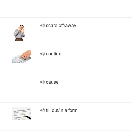
scare off/away
confirm
cause
fill out/in a form