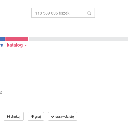
ła
katalog
2
drukuj
graj
sprawdź się