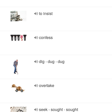
to insist
confess
dig - dug - dug
overtake
seek - sought - sought