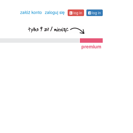
załóż konto
zaloguj się
log in
log in
premium