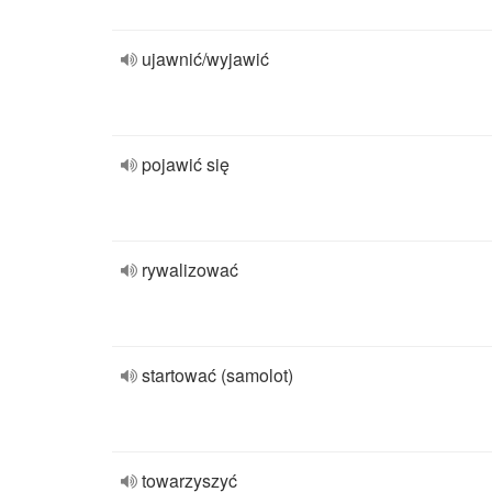
ujawnić/wyjawić
pojawić się
rywalizować
startować (samolot)
towarzyszyć