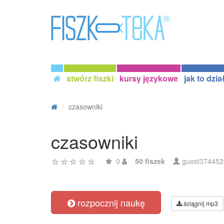
stwórz fiszki
kursy językowe
jak to dzia
czasowniki
czasowniki
0
50 fiszek
guest374452
rozpocznij naukę
ściągnij mp3