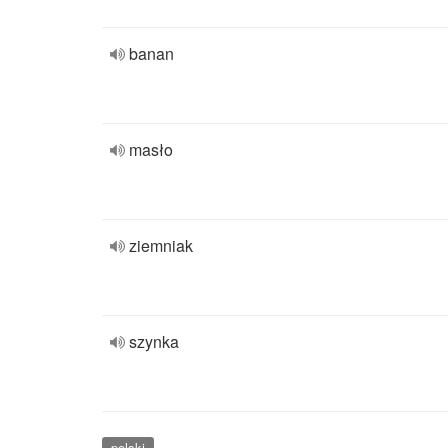
banan
masło
ziemniak
szynka
polski