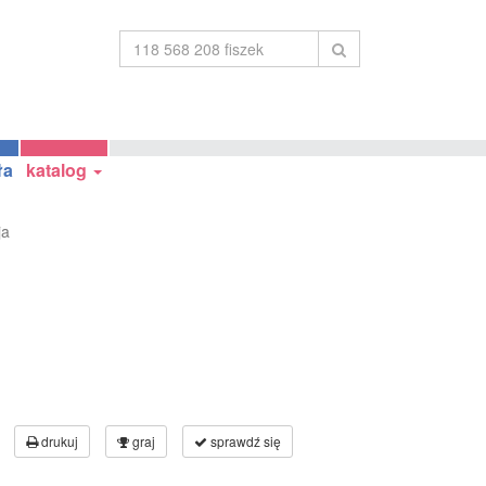
ła
katalog
ja
drukuj
graj
sprawdź się