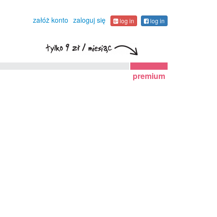
załóż konto
zaloguj się
log in
log in
premium