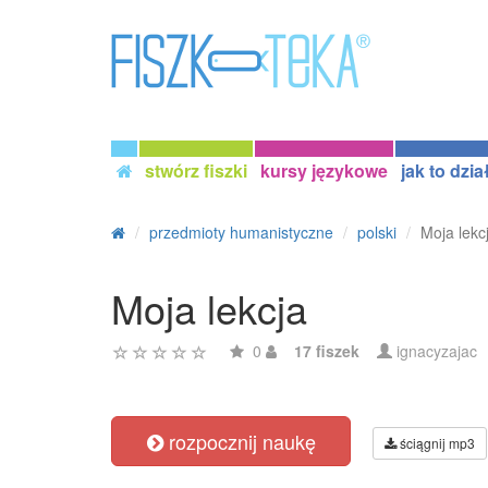
stwórz fiszki
kursy językowe
jak to dzia
przedmioty humanistyczne
polski
Moja lekc
Moja lekcja
0
17 fiszek
ignacyzajac
rozpocznij naukę
ściągnij mp3