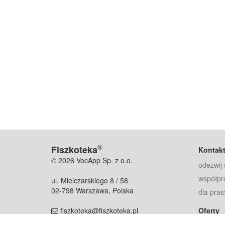
®
Fiszkoteka
Kontak
© 2026 VocApp Sp. z o.o.
odezwij 
współpr
ul. Mielczarskiego 8 / 58
02-798 Warszawa, Polska
dla pras
fiszkoteka@fiszkoteka.pl
Oferty