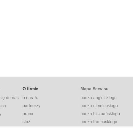
t
O firmie
Mapa Serwisu
się do nas
o nas
nauka angielskiego
aca
partnerzy
nauka niemieckiego
y
praca
nauka hiszpańskiego
staż
nauka francuskiego
blog
nauka rosyjskiego