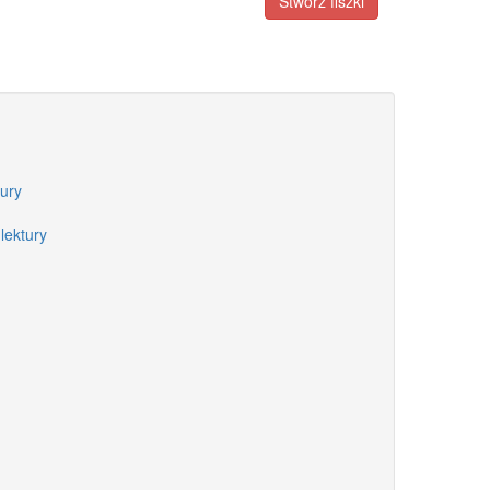
Stwórz fiszki
ury
lektury