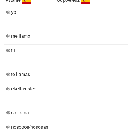
Pytanie
Odpowiedź
yo
me llamo
tú
te llamas
el/ella/usted
se llama
nosotros/nosotras