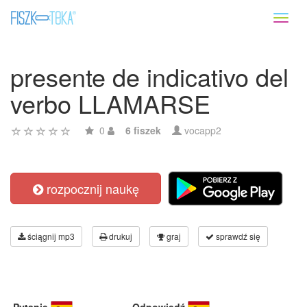
Toggl
naviga
presente de indicativo del
verbo LLAMARSE
0
6 fiszek
vocapp2
rozpocznij naukę
ściągnij mp3
drukuj
graj
sprawdź się