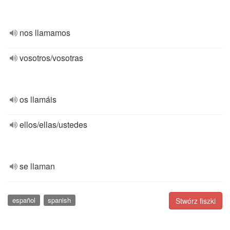
nos llamamos
vosotros/vosotras
os llamáis
ellos/ellas/ustedes
se llaman
español
spanish
Stwórz fiszki