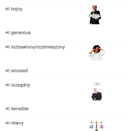
hojny
generous
rozbawiony/rozśmieszony
amused
rozsądny
sensible
równy