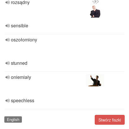
rozsądny
sensible
oszołomiony
stunned
oniemiały
speechless
English
Stwórz fiszki