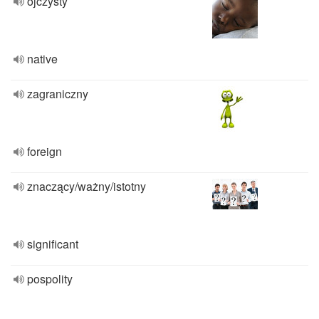
ojczysty
native
zagraniczny
foreign
znaczący/ważny/istotny
significant
pospolity