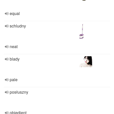
equal
schludny
neat
blady
pale
posłuszny
obiedient