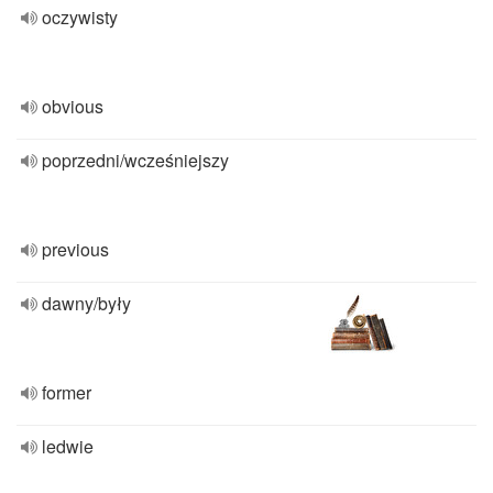
oczywisty
obvious
poprzedni/wcześniejszy
previous
dawny/były
former
ledwie