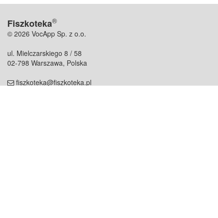
®
Fiszkoteka
© 2026 VocApp Sp. z o.o.
ul. Mielczarskiego 8 / 58
02-798 Warszawa, Polska
fiszkoteka@fiszkoteka.pl
NIP: 951 245 79 19
REGON: 369 727 696
Kontakt
O firmie
odezwij się do nas
o nas