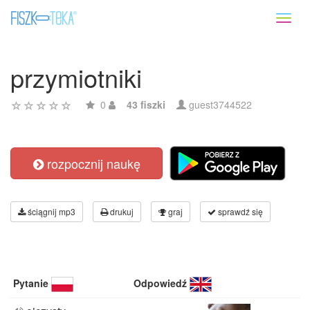
Toggl
naviga
przymiotniki
0
43 fiszki
guest3744522
rozpocznij naukę
ściągnij mp3
drukuj
graj
sprawdź się
Pytanie
Odpowiedź