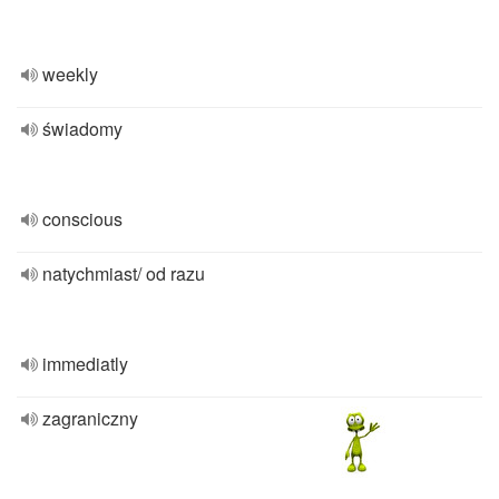
weekly
świadomy
conscious
natychmiast/ od razu
immediatly
zagraniczny