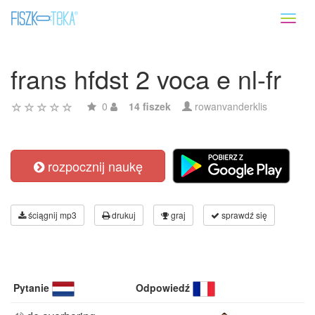
Toggl
naviga
frans hfdst 2 voca e nl-fr
0
14 fiszek
rowanvanderklis
rozpocznij naukę
ściągnij mp3
drukuj
graj
sprawdź się
Pytanie
Odpowiedź