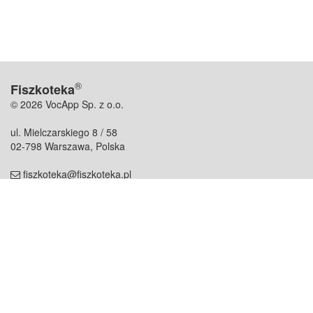
®
Fiszkoteka
© 2026 VocApp Sp. z o.o.
ul. Mielczarskiego 8 / 58
02-798 Warszawa, Polska
fiszkoteka@fiszkoteka.pl
NIP: 951 245 79 19
REGON: 369 727 696