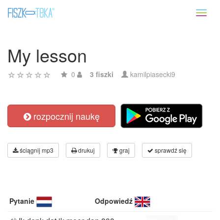
Toggl
naviga
My lesson
0
3 fiszki
kamilpiasecki9
rozpocznij naukę
ściągnij mp3
drukuj
graj
sprawdź się
Pytanie
Odpowiedź