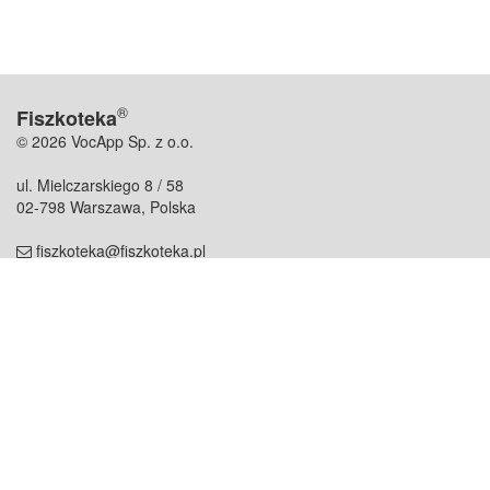
®
Fiszkoteka
© 2026 VocApp Sp. z o.o.
ul. Mielczarskiego 8 / 58
02-798 Warszawa, Polska
fiszkoteka@fiszkoteka.pl
NIP: 951 245 79 19
REGON: 369 727 696