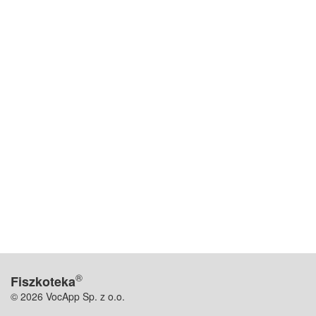
®
Fiszkoteka
© 2026 VocApp Sp. z o.o.