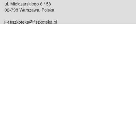
ul. Mielczarskiego 8 / 58
02-798 Warszawa, Polska
fiszkoteka@fiszkoteka.pl
NIP: 951 245 79 19
REGON: 369 727 696
Kontakt
O firmie
odezwij się do nas
o nas
współpraca
partnerzy
dla prasy
praca
staż
Oferty
blog