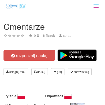
Toggl
naviga
Cmentarze
0
6 fiszek
serau
rozpocznij naukę
ściągnij mp3
drukuj
graj
sprawdź się
Pytanie
Odpowiedź