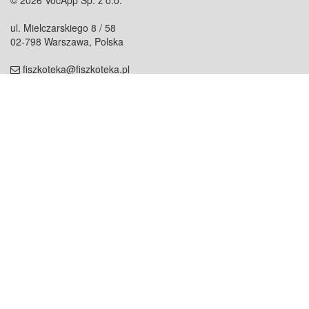
© 2026 VocApp Sp. z o.o.
ul. Mielczarskiego 8 / 58
02-798 Warszawa, Polska
fiszkoteka@fiszkoteka.pl
NIP: 951 245 79 19
REGON: 369 727 696
Kontakt
O firmie
odezwij się do nas
o nas
współpraca
partnerzy
dla prasy
praca
staż