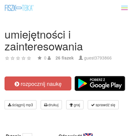
Toggl
naviga
umiejętności i
zainteresowania
0
26 fiszek
guest3793866
rozpocznij naukę
ściągnij mp3
drukuj
graj
sprawdź się