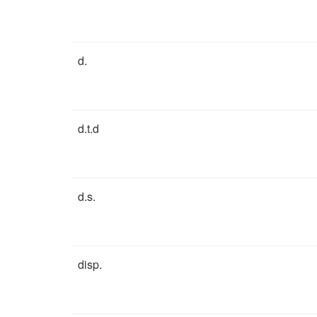
d.
d.t.d
d.s.
disp.