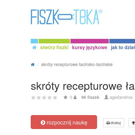
stwórz fiszki
kursy językowe
jak to dzia
skróty recepturowe łacińsko-łacińskie
skróty recepturowe ła
0
96 fiszek
age2andros
rozpocznij naukę
drukuj