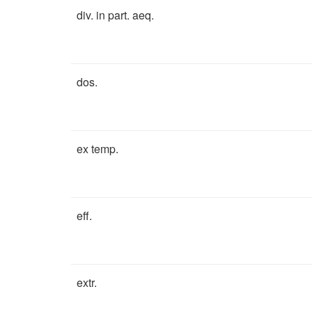
div. in part. aeq.
dos.
ex temp.
eff.
extr.