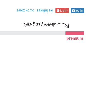
załóż konto
zaloguj się
log in
log in
premium