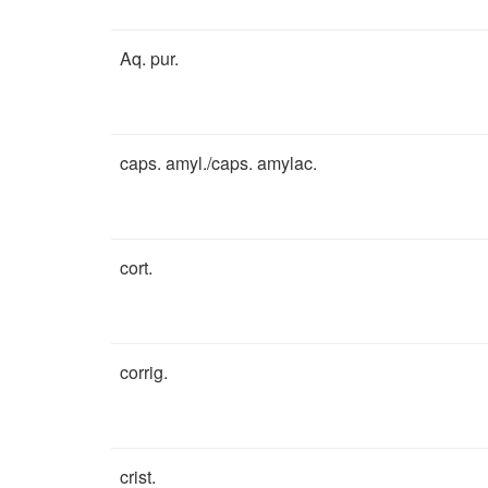
Aq. pur.
caps. amyl./caps. amylac.
cort.
corrig.
crist.