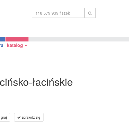
ła
katalog
cińsko-łacińskie
graj
sprawdź się