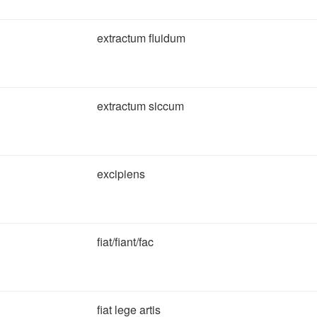
extractum fluidum
extractum siccum
excipiens
fiat/fiant/fac
fiat lege artis