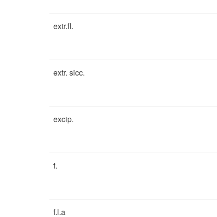
extr.fl.
extr. sicc.
excip.
f.
f.l.a