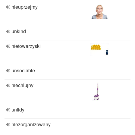
nieuprzejmy
unkind
nietowarzyski
unsociable
niechlujny
untidy
niezorganizowany