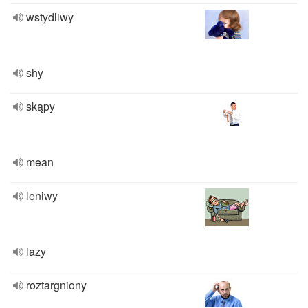
wstydliwy
shy
skąpy
mean
leniwy
lazy
roztargniony