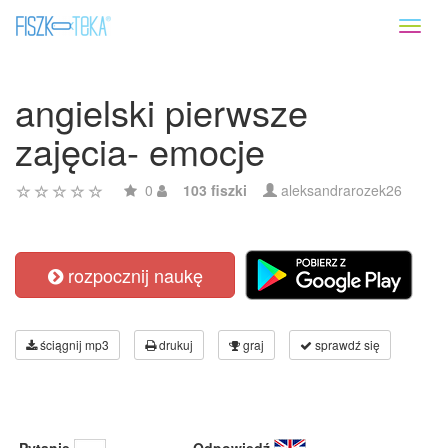
Toggl
naviga
angielski pierwsze
zajęcia- emocje
0
103 fiszki
aleksandrarozek26
rozpocznij naukę
ściągnij mp3
drukuj
graj
sprawdź się