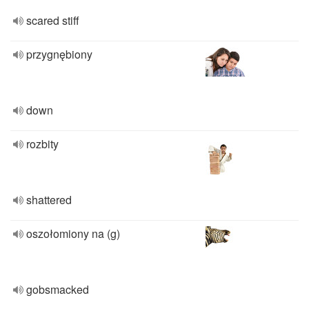
scared stiff
przygnębiony
down
rozbity
shattered
oszołomiony na (g)
gobsmacked