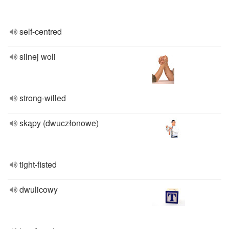
self-centred
silnej woli
strong-willed
skąpy (dwuczłonowe)
tight-fisted
dwulicowy