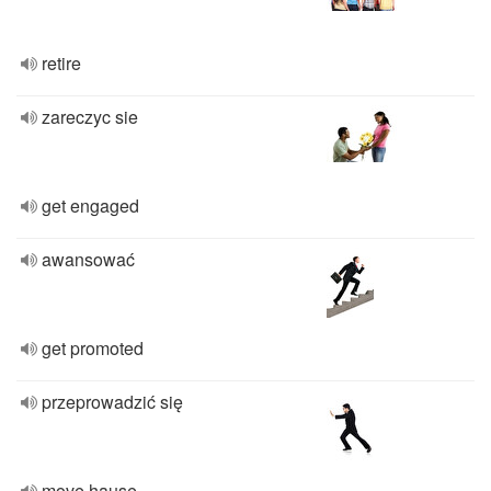
retire
zareczyc sie
get engaged
awansować
get promoted
przeprowadzić się
move hause