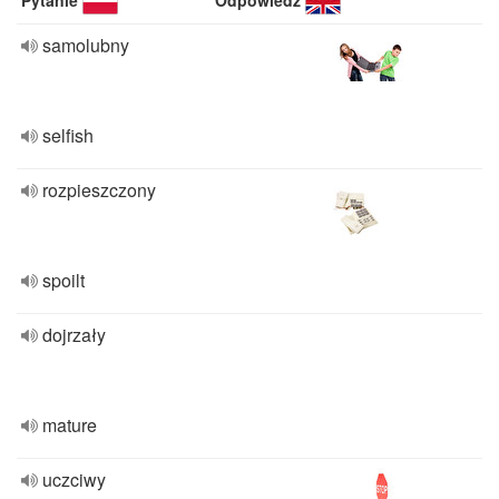
Pytanie
Odpowiedź
samolubny
selfish
rozpieszczony
spoilt
dojrzały
mature
uczciwy