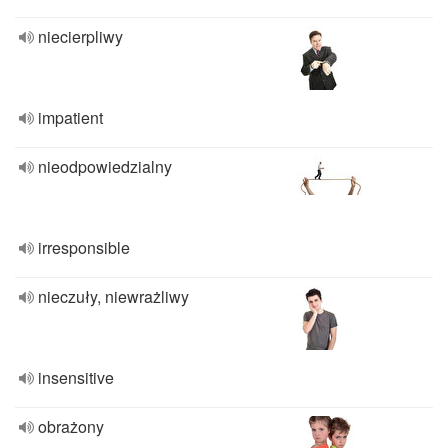
niecierpliwy
impatient
nieodpowiedzialny
irresponsible
nieczuły, niewrażliwy
insensitive
obrażony