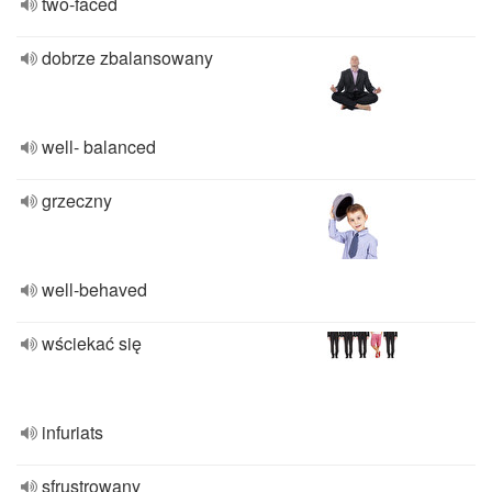
two-faced
dobrze zbalansowany
well- balanced
grzeczny
well-behaved
wściekać się
infuriats
sfrustrowany