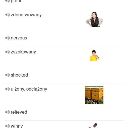
proud
zdenerwowany
nervous
zszokowany
shocked
ulżony, odciążony
relieved
winny