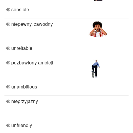
sensible
niepewny, zawodny
unreliable
pozbawiony ambicji
unambitious
nieprzyjazny
unfriendly