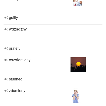
guilty
wdzięczny
grateful
oszołomiony
stunned
zdumiony