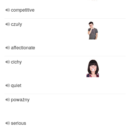
competitive
czuły
affectionate
cichy
quiet
poważny
serious