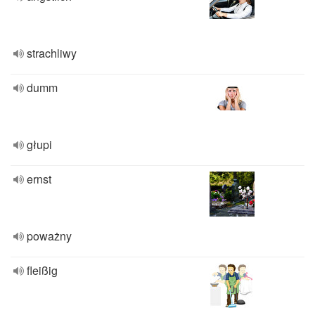
strachliwy
dumm
głupi
ernst
poważny
fleißig