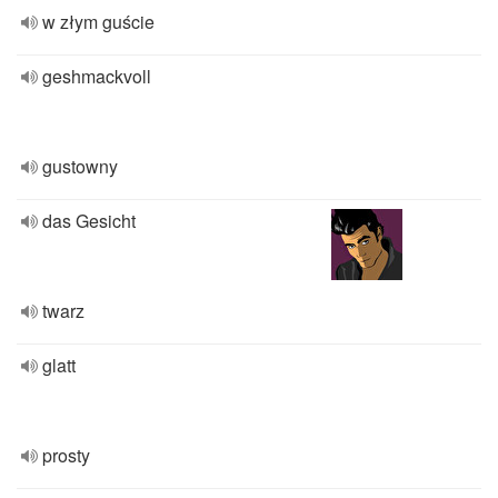
w złym guście
geshmackvoll
gustowny
das Gesicht
twarz
glatt
prosty