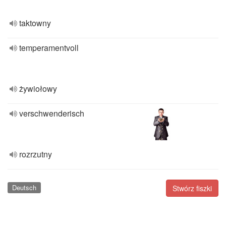
taktowny
temperamentvoll
żywiołowy
verschwenderisch
rozrzutny
Deutsch
Stwórz fiszki