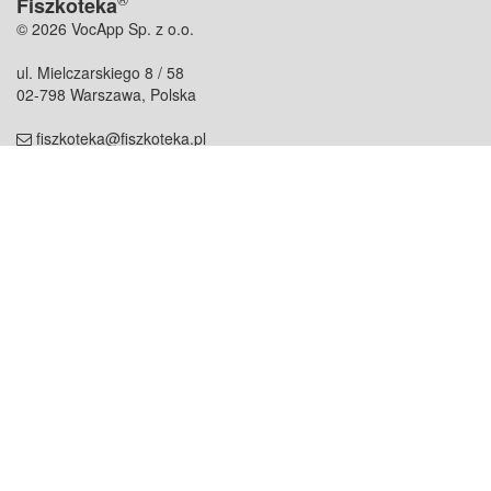
Fiszkoteka
© 2026 VocApp Sp. z o.o.
ul. Mielczarskiego 8 / 58
02-798 Warszawa, Polska
fiszkoteka@fiszkoteka.pl
NIP: 951 245 79 19
REGON: 369 727 696
Kontakt
O firmie
odezwij się do nas
o nas
współpraca
partnerzy
dla prasy
praca