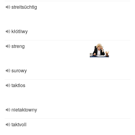
streitsüchtig
kłótliwy
streng
surowy
taktlos
nietaktowny
taktvoll