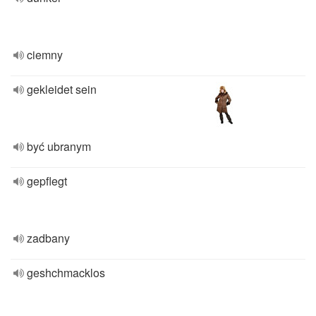
ciemny
gekleidet sein
być ubranym
gepflegt
zadbany
geshchmacklos