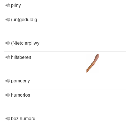
pilny
(un)geduldig
(Nie)cierpliwy
hilfsbereit
pomocny
humorlos
bez humoru