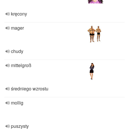
kręcony
mager
chudy
mittelgroß
średniego wzrostu
mollig
puszysty