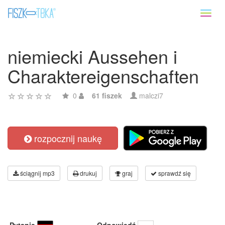
Toggl
naviga
niemiecki Aussehen i
Charaktereigenschaften
0
61 fiszek
malczi7
rozpocznij naukę
ściągnij mp3
drukuj
graj
sprawdź się