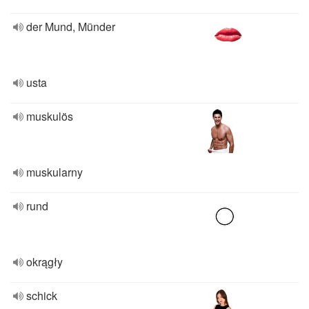
der Mund, Münder
usta
muskulös
muskularny
rund
okrągły
schick