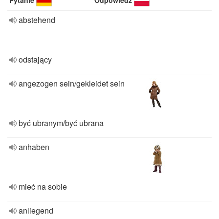
Pytanie
Odpowiedź
abstehend
odstający
angezogen sein/gekleidet sein
być ubranym/być ubrana
anhaben
mieć na sobie
anliegend