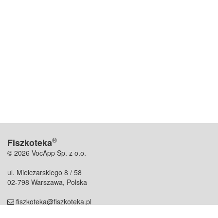
®
Fiszkoteka
© 2026 VocApp Sp. z o.o.
ul. Mielczarskiego 8 / 58
02-798 Warszawa, Polska
fiszkoteka@fiszkoteka.pl