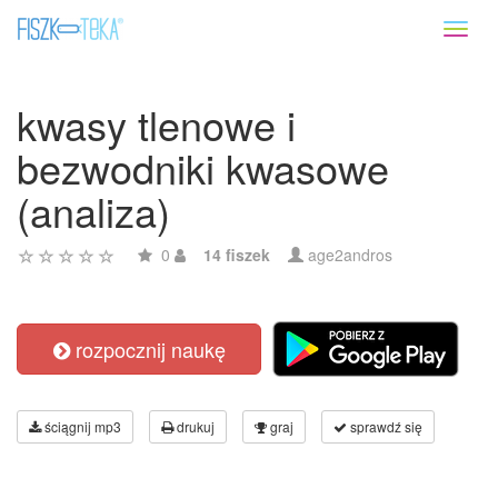
Toggl
naviga
kwasy tlenowe i
bezwodniki kwasowe
(analiza)
0
14 fiszek
age2andros
rozpocznij naukę
ściągnij mp3
drukuj
graj
sprawdź się