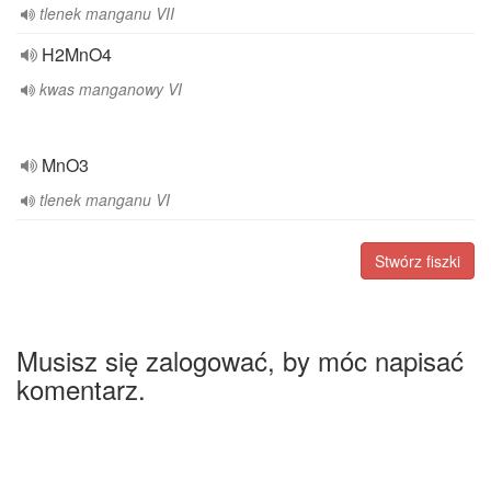
tlenek manganu VII
H2MnO4
kwas manganowy VI
MnO3
tlenek manganu VI
Stwórz fiszki
Musisz się zalogować, by móc napisać
komentarz.