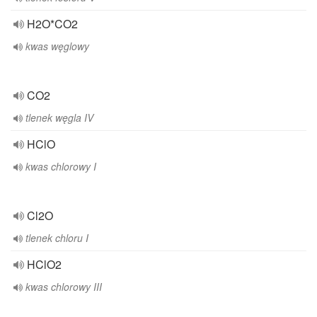
H2O*CO2
kwas węglowy
CO2
tlenek węgla IV
HClO
kwas chlorowy I
Cl2O
tlenek chloru I
HClO2
kwas chlorowy III