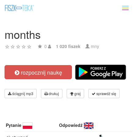
Toggl
naviga
months
0
1 020 fiszek
mny
rozpocznij naukę
ściągnij mp3
drukuj
graj
sprawdź się
Pytanie
Odpowiedź