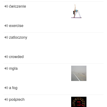
ćwiczenie
exercise
zatloczony
crowded
mgła
a fog
pośpiech