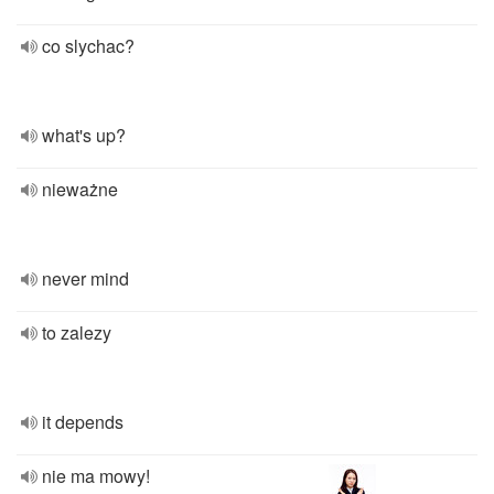
co slychac?
what's up?
nieważne
never mind
to zalezy
it depends
nie ma mowy!