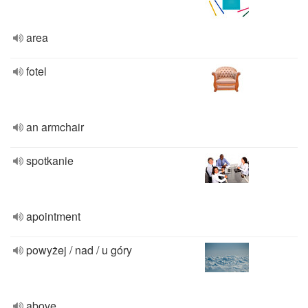
area
fotel
an armchair
spotkanie
apointment
powyżej / nad / u góry
above