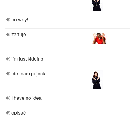
no way!
zartuje
i’m just kidding
nie mam pojecia
I have no idea
opisać