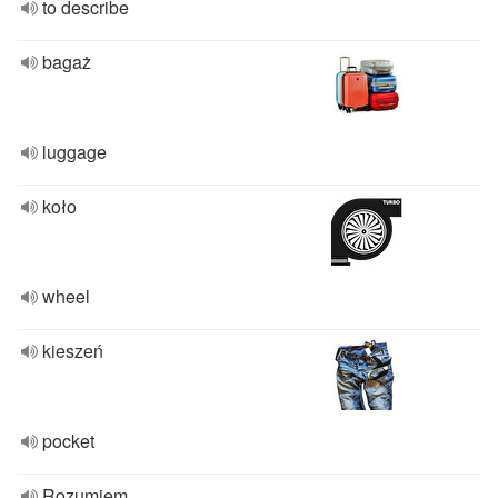
to describe
bagaż
luggage
koło
wheel
kieszeń
pocket
Rozumiem