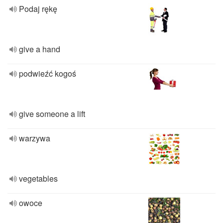
Podaj rękę
give a hand
podwieźć kogoś
give someone a lift
warzywa
vegetables
owoce