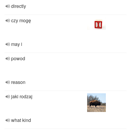
directly
czy mogę
may i
powod
reason
jaki rodzaj
what kind