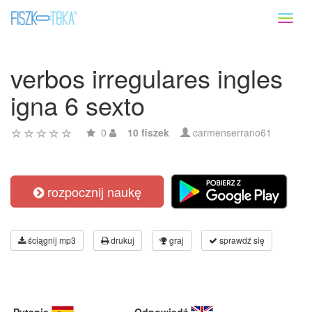
Toggl
naviga
verbos irregulares ingles
igna 6 sexto
0
10 fiszek
carmenserrano61
rozpocznij naukę
ściągnij mp3
drukuj
graj
sprawdź się