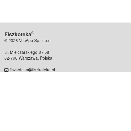
®
Fiszkoteka
© 2026 VocApp Sp. z o.o.
ul. Mielczarskiego 8 / 58
02-798 Warszawa, Polska
fiszkoteka@fiszkoteka.pl
NIP: 951 245 79 19
REGON: 369 727 696