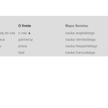
t
O firmie
Mapa Serwisu
się do nas
o nas
nauka angielskiego
aca
partnerzy
nauka niemieckiego
y
praca
nauka hiszpańskiego
staż
nauka francuskiego
blog
nauka rosyjskiego
in
2000+ opinii
nauka norweskiego
petytorów
nauka szwedzkiego
Warunki
fiszki
100% gwarancja
sze pytania
najnowsze lekcje
regulamin
Extra
prywatność i ciasteczka
RODO
plugin