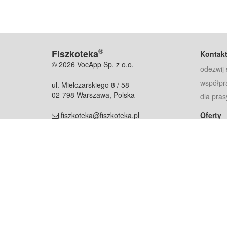
®
Fiszkoteka
Kontak
© 2026 VocApp Sp. z o.o.
odezwij 
współpr
ul. Mielczarskiego 8 / 58
02-798 Warszawa, Polska
dla pras
fiszkoteka@fiszkoteka.pl
Oferty
dla rodz
NIP: 951 245 79 19
dla kore
REGON: 369 727 696
Pomoc
Najczęst