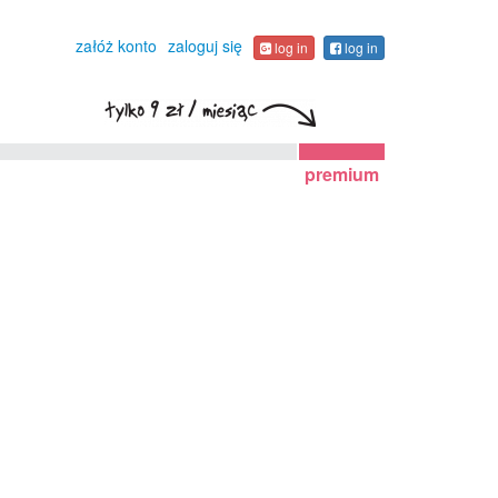
załóż konto
zaloguj się
log in
log in
premium