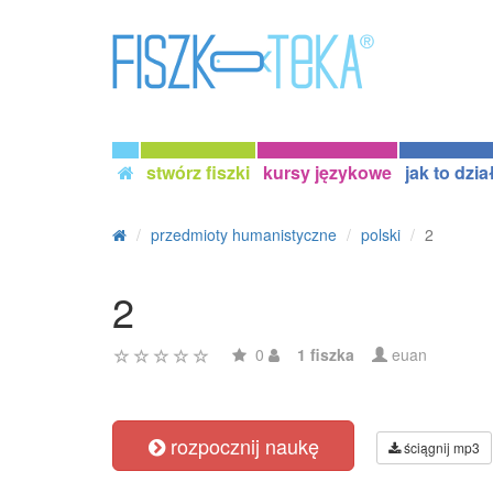
stwórz fiszki
kursy językowe
jak to dzia
przedmioty humanistyczne
polski
2
2
0
1 fiszka
euan
rozpocznij naukę
ściągnij mp3