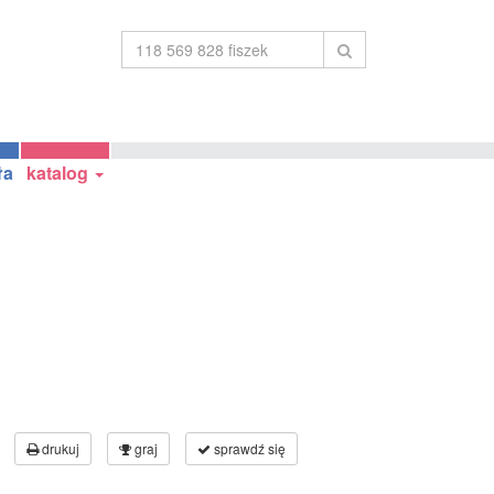
ła
katalog
drukuj
graj
sprawdź się