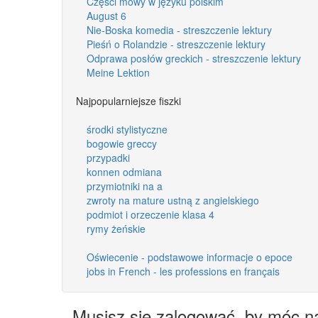
Części mowy w języku polskim
August 6
Nie-Boska komedia - streszczenie lektury
Pieśń o Rolandzie - streszczenie lektury
Odprawa posłów greckich - streszczenie lektury
Meine Lektion
Najpopularniejsze fiszki
środki stylistyczne
bogowie greccy
przypadki
konnen odmiana
przymiotniki na a
zwroty na mature ustną z angielskiego
podmiot i orzeczenie klasa 4
rymy żeńskie
Oświecenie - podstawowe informacje o epoce
jobs in French - les professions en français
Musisz się zalogować, by móc n