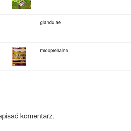
glandulae
mioepielialne
apisać komentarz.