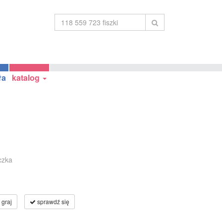
ła
katalog
czka
graj
sprawdź się