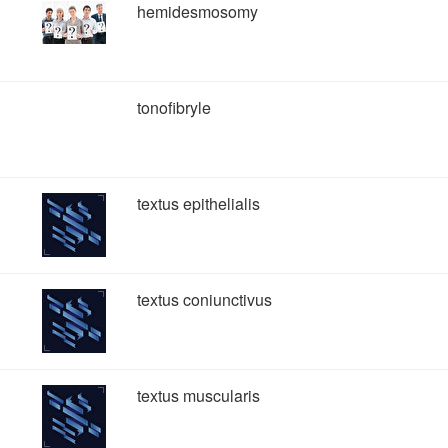
hemidesmosomy
tonofibryle
textus epithelialis
textus coniunctivus
textus muscularis