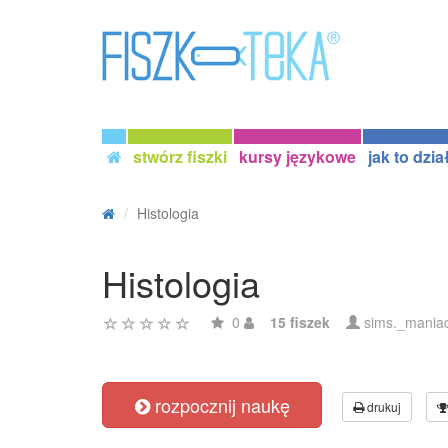
stwórz fiszki
kursy językowe
jak to dzia
Histologia
Histologia
0
15 fiszek
sims._mania
rozpocznij naukę
drukuj