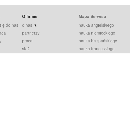
t
O firmie
Mapa Serwisu
się do nas
o nas
nauka angielskiego
aca
partnerzy
nauka niemieckiego
y
praca
nauka hiszpańskiego
staż
nauka francuskiego
blog
nauka rosyjskiego
in
2000+ opinii
nauka norweskiego
petytorów
nauka szwedzkiego
Warunki
fiszki
100% gwarancja
sze pytania
najnowsze lekcje
regulamin
Extra
prywatność i ciasteczka
RODO
plugin