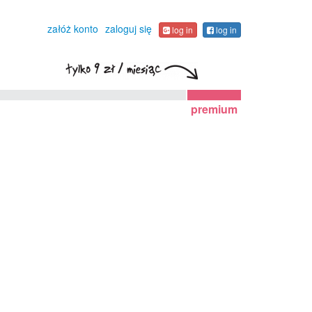
załóż konto
zaloguj się
log in
log in
premium