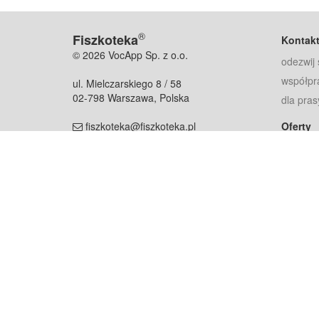
®
Fiszkoteka
Kontak
© 2026 VocApp Sp. z o.o.
odezwij 
współpr
ul. Mielczarskiego 8 / 58
02-798 Warszawa, Polska
dla pras
fiszkoteka@fiszkoteka.pl
Oferty
dla rodz
NIP: 951 245 79 19
dla kore
REGON: 369 727 696
Pomoc
Najczęst