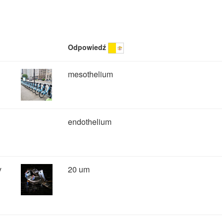
Odpowiedź
mesothelium
endothelium
y
20 um