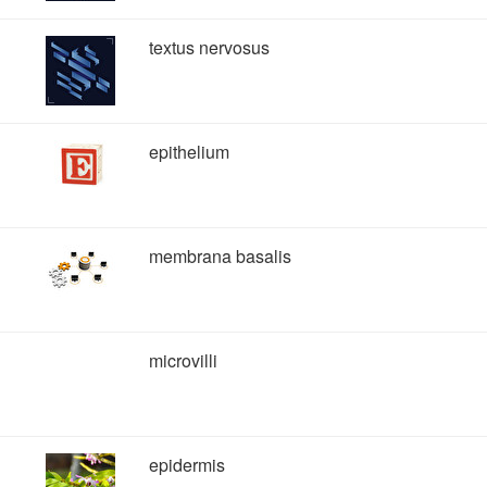
textus nervosus
epithelium
membrana basalis
microvilli
epidermis