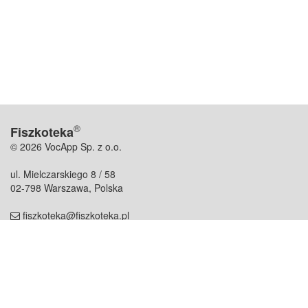
®
Fiszkoteka
© 2026 VocApp Sp. z o.o.
ul. Mielczarskiego 8 / 58
02-798 Warszawa, Polska
fiszkoteka@fiszkoteka.pl
NIP: 951 245 79 19
REGON: 369 727 696