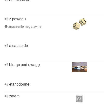
z powodu
znaczenie negatywne
à cause de
biorąc pod uwagę
étant donné
zatem