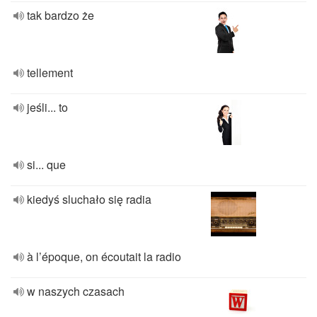
tak bardzo że
tellement
jeśli... to
si... que
kiedyś sluchało się radia
à l’époque, on écoutait la radio
w naszych czasach