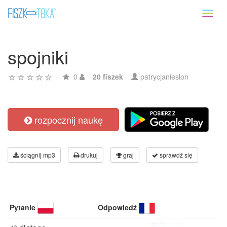
Toggl
naviga
spojniki
0
20 fiszek
patrycjanieslon
rozpocznij naukę
ściągnij mp3
drukuj
graj
sprawdź się
Pytanie
Odpowiedź