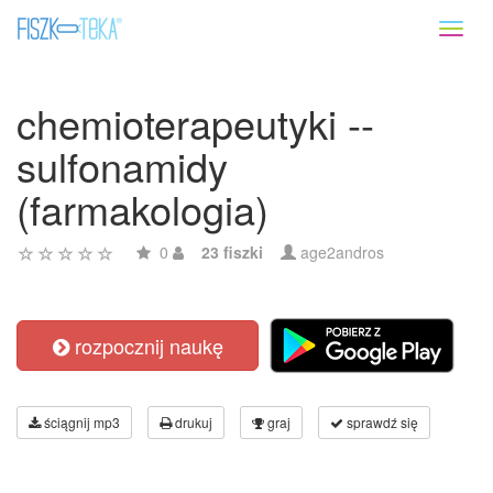
Toggl
naviga
chemioterapeutyki --
sulfonamidy
(farmakologia)
0
23 fiszki
age2andros
rozpocznij naukę
ściągnij mp3
drukuj
graj
sprawdź się