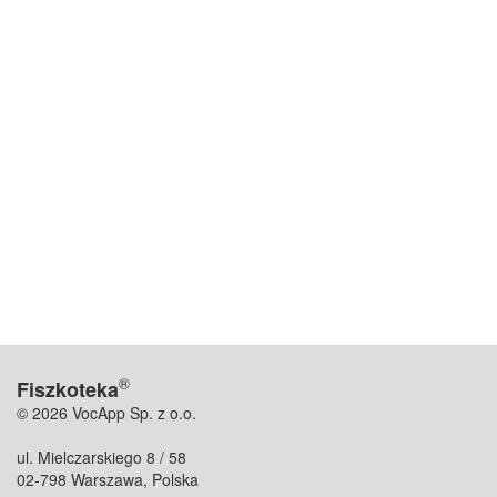
®
Fiszkoteka
© 2026 VocApp Sp. z o.o.
ul. Mielczarskiego 8 / 58
02-798 Warszawa, Polska