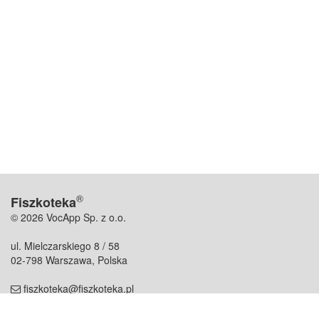
®
Fiszkoteka
© 2026 VocApp Sp. z o.o.
ul. Mielczarskiego 8 / 58
02-798 Warszawa, Polska
fiszkoteka@fiszkoteka.pl
NIP: 951 245 79 19