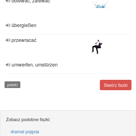
oblewać, zalewać
übergießen
przewracać
umwerfen, umstürzen
polski
Stwórz fiszki
Zobacz podobne fiszki:
dramat pojęcia