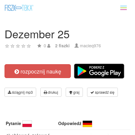
Toggl
naviga
Dezember 25
0
2 fiszki
macieq976
rozpocznij naukę
ściągnij mp3
drukuj
graj
sprawdź się
Pytanie
Odpowiedź