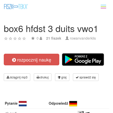
Toggl
naviga
box6 hfdst 3 duits vwo1
0
21 fiszek
rowanvanderklis
rozpocznij naukę
ściągnij mp3
drukuj
graj
sprawdź się
Pytanie
Odpowiedź