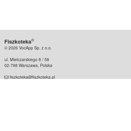
®
Fiszkoteka
© 2026 VocApp Sp. z o.o.
ul. Mielczarskiego 8 / 58
02-798 Warszawa, Polska
fiszkoteka@fiszkoteka.pl
NIP: 951 245 79 19
REGON: 369 727 696