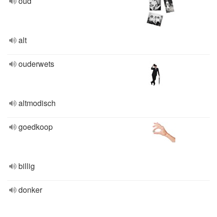
oud
alt
ouderwets
altmodisch
goedkoop
billig
donker