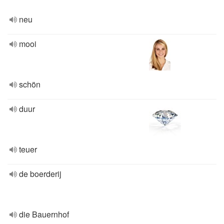
neu
mooi
schön
duur
teuer
de boerderij
die Bauernhof