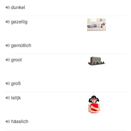
dunkel
gezellig
gemütlich
groot
groß
lelijk
hässlich