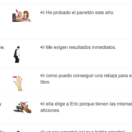
He probado el panetón este año.
ów.
Me exigen resultados inmediatos.
como puedo conseguir una rebaja para e
libro
y
ella elige a Eric porque tienen las misma
aficiones
sku
yo soy español así que hablo español