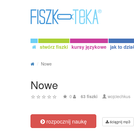
stwórz fiszki
kursy językowe
jak to dzia
Nowe
Nowe
0
63 fiszki
wojciechkus
rozpocznij naukę
ściągnij mp3