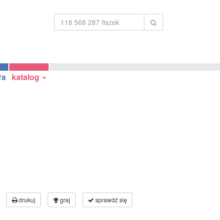
ła
katalog
drukuj
graj
sprawdź się