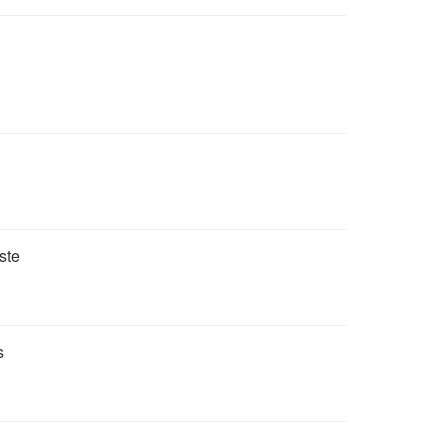
ste
s