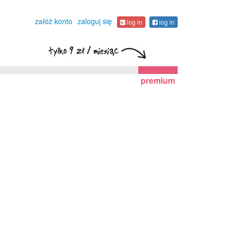
załóż konto
zaloguj się
log in
log in
premium