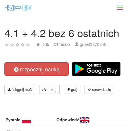
Toggl
naviga
4.1 + 4.2 bez 6 ostatnich
0
24 fiszki
guest3870340
rozpocznij naukę
ściągnij mp3
drukuj
graj
sprawdź się
Pytanie
Odpowiedź