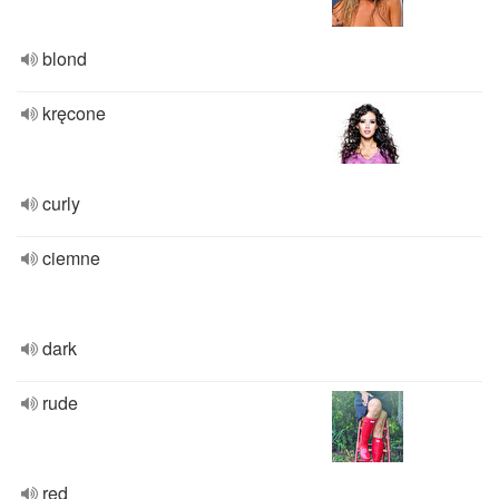
blond
kręcone
curly
ciemne
dark
rude
red