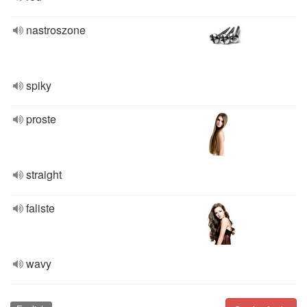
nastroszone
spiky
proste
straight
faliste
wavy