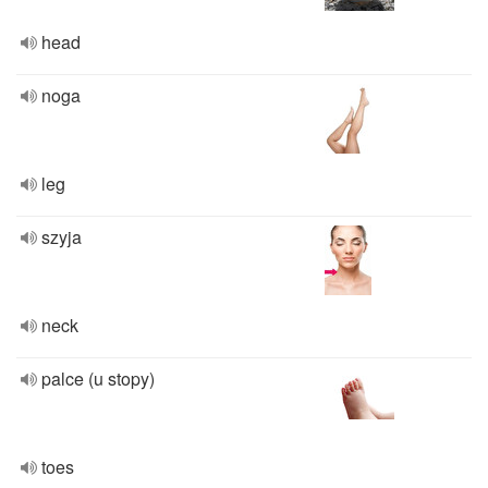
head
noga
leg
szyja
neck
palce (u stopy)
toes