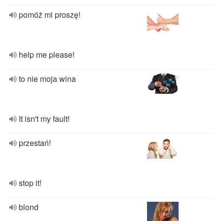
pomóż mi proszę!
help me please!
to nie moja wina
It isn't my fault!
przestań!
stop it!
blond