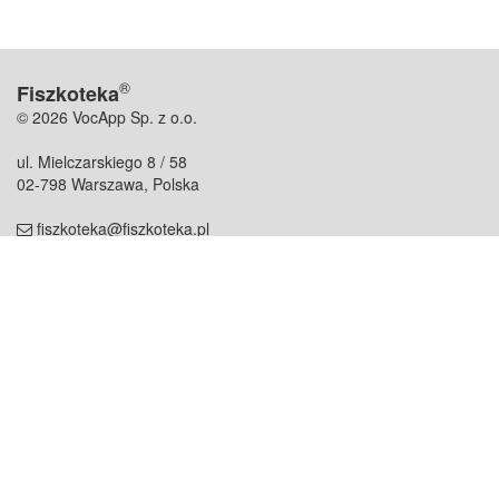
®
Fiszkoteka
© 2026 VocApp Sp. z o.o.
ul. Mielczarskiego 8 / 58
02-798 Warszawa, Polska
fiszkoteka@fiszkoteka.pl
NIP: 951 245 79 19
REGON: 369 727 696
Kontakt
O firmie