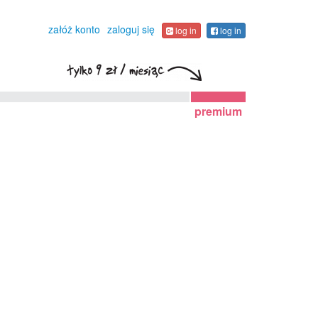
załóż konto
zaloguj się
log in
log in
premium