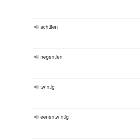
achttien
negentien
twintig
eenentwintig