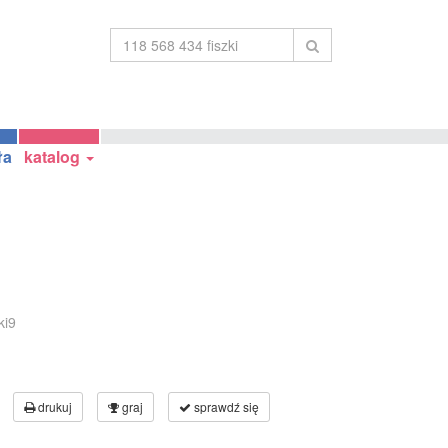
ła
katalog
ki9
drukuj
graj
sprawdź się