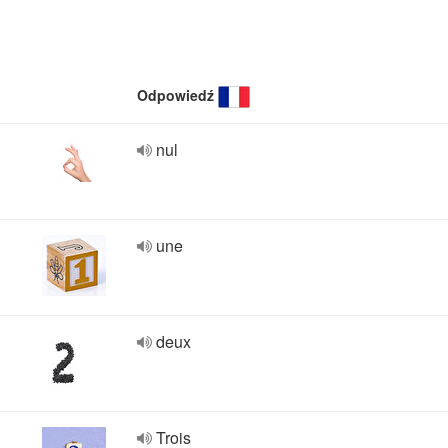
Odpowiedź
nul
une
deux
Trois