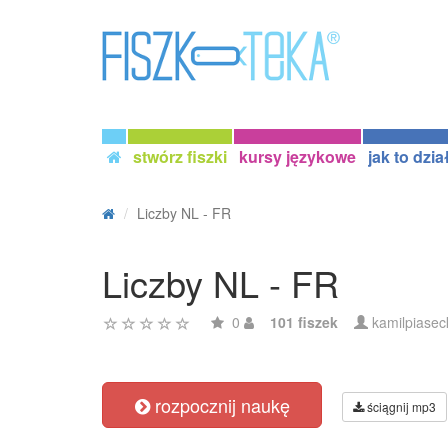
stwórz fiszki
kursy językowe
jak to dzia
Liczby NL - FR
Liczby NL - FR
0
101 fiszek
kamilpiasec
rozpocznij naukę
ściągnij mp3