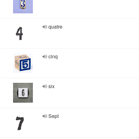
quatre
cinq
six
Sept