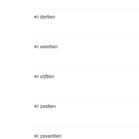
dertien
veertien
vijftien
zestien
zeventien