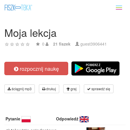
Toggl
naviga
Moja lekcja
0
21 fiszek
guest3906441
rozpocznij naukę
ściągnij mp3
drukuj
graj
sprawdź się
Pytanie
Odpowiedź