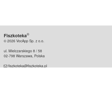
®
Fiszkoteka
© 2026 VocApp Sp. z o.o.
ul. Mielczarskiego 8 / 58
02-798 Warszawa, Polska
fiszkoteka@fiszkoteka.pl
NIP: 951 245 79 19
REGON: 369 727 696