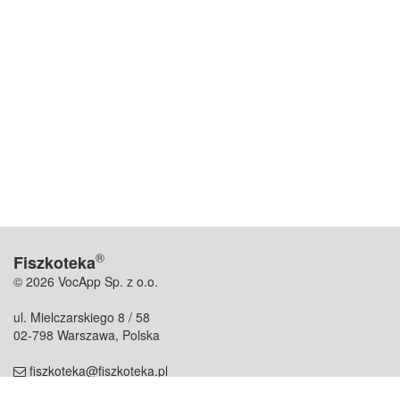
®
Fiszkoteka
© 2026 VocApp Sp. z o.o.
ul. Mielczarskiego 8 / 58
02-798 Warszawa, Polska
fiszkoteka@fiszkoteka.pl