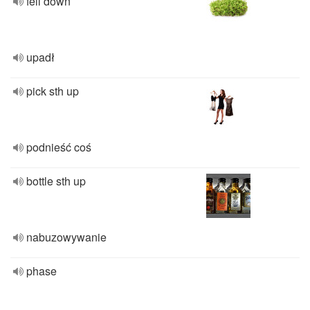
fell down
upadł
pick sth up
podnieść coś
bottle sth up
nabuzowywanie
phase