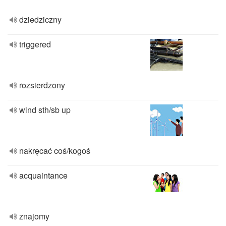
dziedziczny
triggered
rozsierdzony
wind sth/sb up
nakręcać coś/kogoś
acquaintance
znajomy