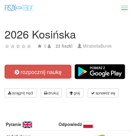
Toggl
naviga
2026 Kosińska
0
22 fiszki
MirabellaBurek
rozpocznij naukę
ściągnij mp3
drukuj
graj
sprawdź się
Pytanie
Odpowiedź