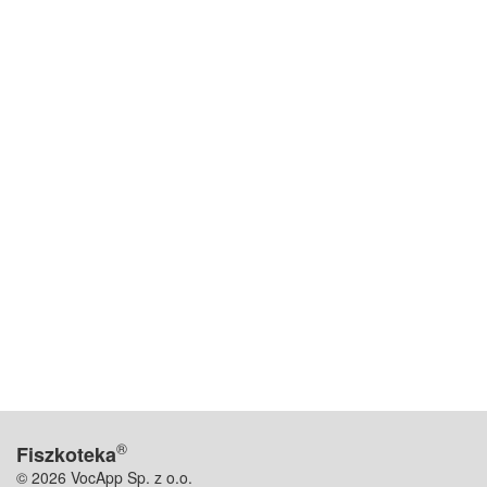
®
Fiszkoteka
© 2026 VocApp Sp. z o.o.