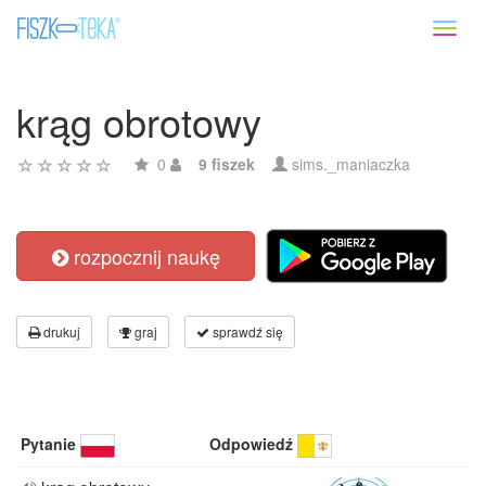
Toggl
naviga
krąg obrotowy
0
9 fiszek
sims._maniaczka
rozpocznij naukę
drukuj
graj
sprawdź się
Pytanie
Odpowiedź