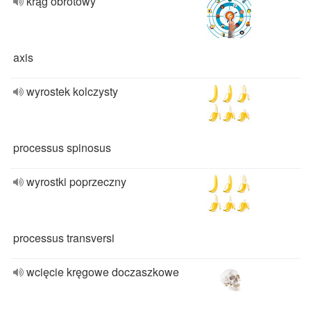
krąg obrotowy
axis
wyrostek kolczysty
processus spinosus
wyrostki poprzeczny
processus transversi
wcięcie kręgowe doczaszkowe