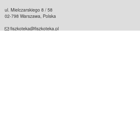
ul. Mielczarskiego 8 / 58
02-798 Warszawa, Polska
fiszkoteka@fiszkoteka.pl
NIP: 951 245 79 19
REGON: 369 727 696
Kontakt
O firmie
odezwij się do nas
o nas
współpraca
partnerzy
dla prasy
praca
staż
Oferty