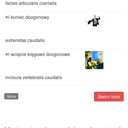
facies articularis cranialis
koniec doogonowy
extremitas caudalis
wcięcie kręgowe doogonowe
incisura vertebralis caudalis
latine
Stwórz fiszki