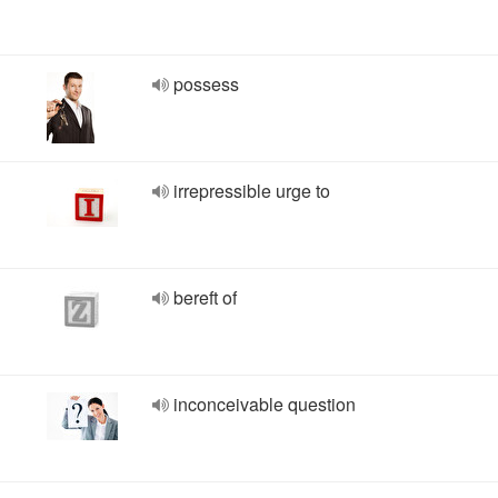
possess
irrepressible urge to
bereft of
inconceivable question