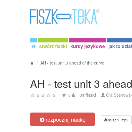
stwórz fiszki
kursy językowe
jak to dzia
AH - test unit 3 ahead of the curve
AH - test unit 3 ahead
0
33 fiszki
Ola Sosnows
rozpocznij naukę
ściągnij mp3