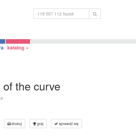
ła
katalog
 of the curve
ka
drukuj
graj
sprawdź się