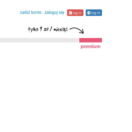
załóż konto
zaloguj się
log in
log in
premium