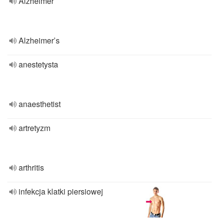
Alzheimer
Alzheimer’s
anestetysta
anaesthetist
artretyzm
arthritis
infekcja klatki piersiowej