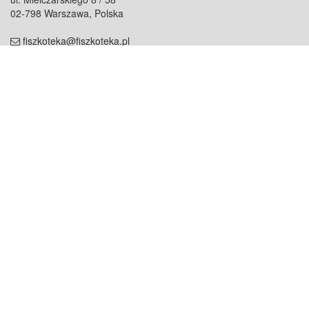
02-798 Warszawa, Polska
fiszkoteka@fiszkoteka.pl
NIP: 951 245 79 19
REGON: 369 727 696
Kontakt
O firmie
odezwij się do nas
o nas
współpraca
partnerzy
dla prasy
praca
staż
Oferty
blog
dla rodzin