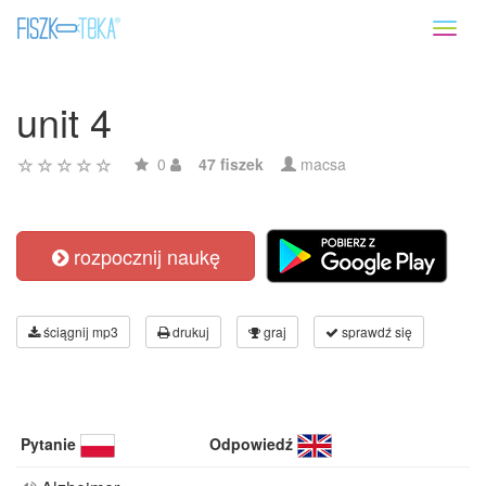
Toggl
naviga
unit 4
0
47 fiszek
macsa
rozpocznij naukę
ściągnij mp3
drukuj
graj
sprawdź się
Pytanie
Odpowiedź