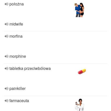
położna
midwife
morfina
morphine
tabletka przeciwbólowa
painkiller
farmaceuta