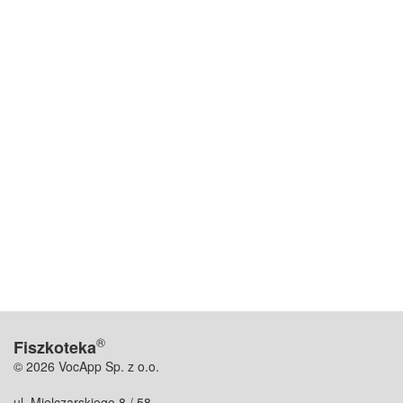
®
Fiszkoteka
© 2026 VocApp Sp. z o.o.
ul. Mielczarskiego 8 / 58