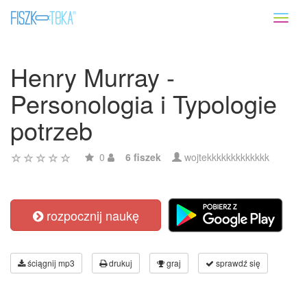
Toggl
naviga
Henry Murray -
Personologia i Typologie
potrzeb
0
6 fiszek
wojtekkkkkkkkkkkkk
rozpocznij naukę
ściągnij mp3
drukuj
graj
sprawdź się