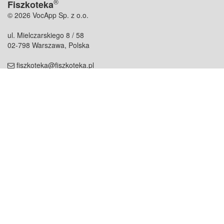
®
Fiszkoteka
© 2026 VocApp Sp. z o.o.
ul. Mielczarskiego 8 / 58
02-798 Warszawa, Polska
fiszkoteka@fiszkoteka.pl
NIP: 951 245 79 19
REGON: 369 727 696
Kontakt
O firmie
odezwij się do nas
o nas
współpraca
partnerzy
dla prasy
praca