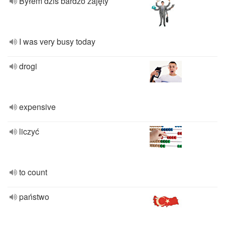
Byłem dziś bardzo zajęty
I was very busy today
drogi
expensive
liczyć
to count
państwo