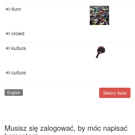
tłum
crowd
kultura
culture
English
Stwórz fiszki
Musisz się zalogować, by móc napisać