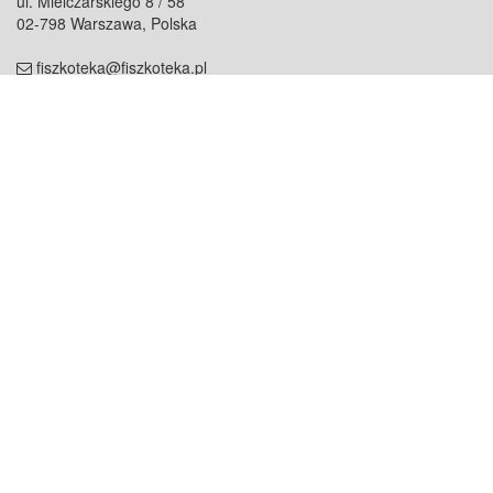
ul. Mielczarskiego 8 / 58
02-798 Warszawa, Polska
fiszkoteka@fiszkoteka.pl
NIP: 951 245 79 19
REGON: 369 727 696
Kontakt
O firmie
odezwij się do nas
o nas
współpraca
partnerzy
dla prasy
praca
staż
Oferty
blog
dla rodzin