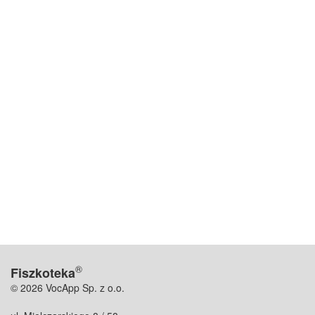
®
Fiszkoteka
© 2026 VocApp Sp. z o.o.