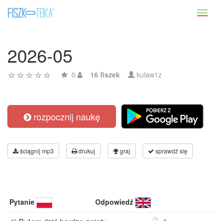
Toggl
naviga
2026-05
0
16 fiszek
kulaw1z
rozpocznij naukę
ściągnij mp3
drukuj
graj
sprawdź się
Pytanie
Odpowiedź