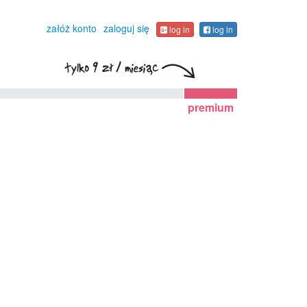
załóż konto
zaloguj się
log in
log in
premium