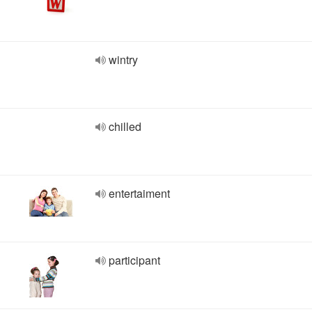
wintry
chilled
entertaiment
participant