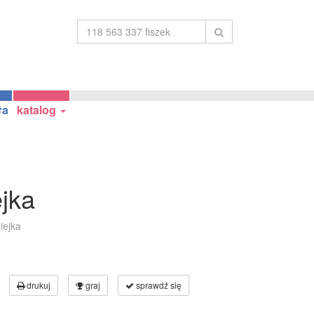
ła
katalog
jka
iejka
drukuj
graj
sprawdź się