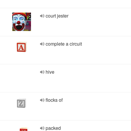
court jester
complete a circuit
hive
flocks of
packed