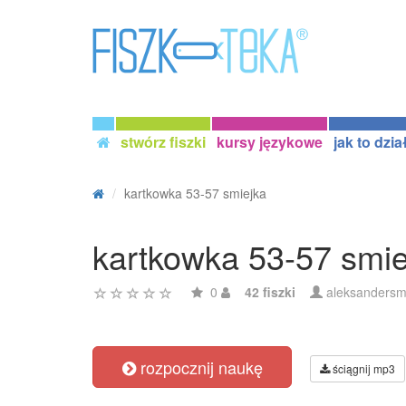
stwórz fiszki
kursy językowe
jak to dzia
kartkowka 53-57 smiejka
kartkowka 53-57 smie
0
42 fiszki
aleksandersm
rozpocznij naukę
ściągnij mp3