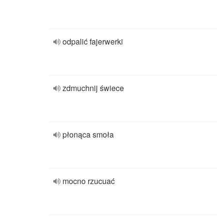
odpalić fajerwerki
zdmuchnij świece
płonąca smoła
mocno rzucuać