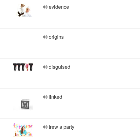
evidence
origins
disguised
linked
trew a party