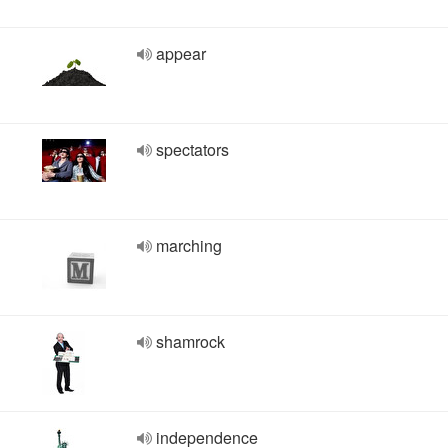
appear
spectators
marching
shamrock
independence