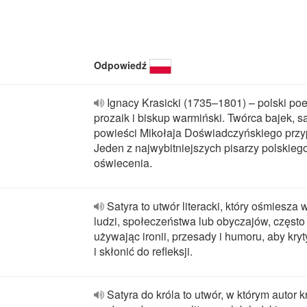
Odpowiedź
Ignacy Krasicki (1735–1801) – polski poe
prozaik i biskup warmiński. Twórca bajek, sa
powieści Mikołaja Doświadczyńskiego przy
Jeden z najwybitniejszych pisarzy polskieg
oświecenia.
Satyra to utwór literacki, który ośmiesza
ludzi, społeczeństwa lub obyczajów, często
używając ironii, przesady i humoru, aby kr
i skłonić do refleksji.
Satyra do króla to utwór, w którym autor k