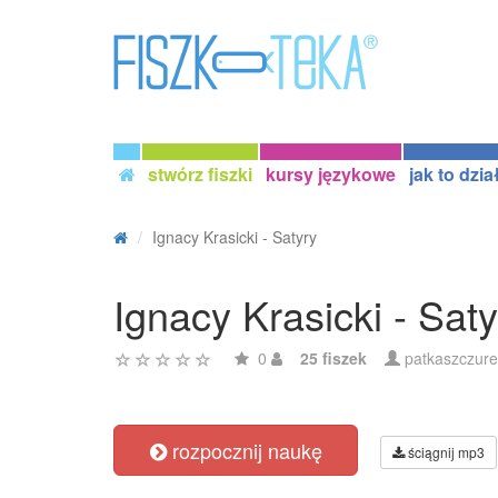
stwórz fiszki
kursy językowe
jak to dzia
Ignacy Krasicki - Satyry
Ignacy Krasicki - Saty
0
25 fiszek
patkaszczure
rozpocznij naukę
ściągnij mp3