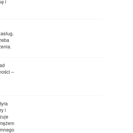
ę i
zasług.
rzeba
zenia.
wad
ności –
tyra
y i
zuje
y mężem
jemnego