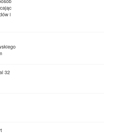
sposób
acając
dów i
ewskiego
m
al 32
t