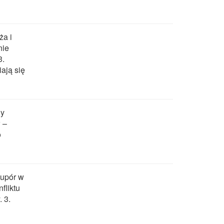
ża i
nie
3.
ają się
dy
 –
o
 upór w
fliktu
 3.