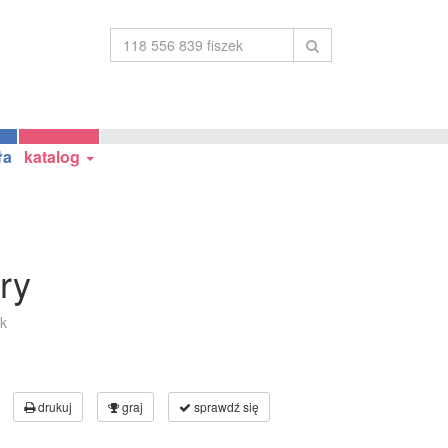
ła
katalog
ry
k
drukuj
graj
sprawdź się