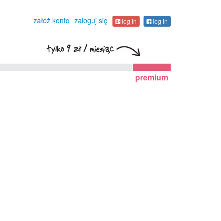
załóż konto
zaloguj się
log in
log in
premium