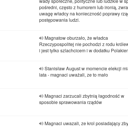
wady społeczne, polityczne lub ludzkie w 
pośredni, często z humorem lub ironią, zwr
uwagę władcy na konieczność poprawy rzą
postępowania ludzi.
Magnatow oburzało, że władca
Rzeczypospolitej nie pochodzi z rodu król
i jest tylko szlachcicem i w dodatku Polakie
Stanisław August w momencie elekcji mi
lata - magnaci uważali, ze to mało
Magnaci zarzucali zbytnią łagodność w
sposobie sprawowania rządów
Magnaci uwazali, ze krol posiadający zby