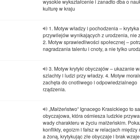
wysokie wykształcenie i zanadto dba o nauk
kulturę w kraju
1. Motyw władzy i pochodzenia – krytyka
przywilejów wynikających z urodzenia, nie 
2. Motyw sprawiedliwości społecznej – pot
nagradzania talentu i cnoty, a nie tylko urod
3. Motyw krytyki obyczajów – ukazanie 
szlachty i ludzi przy władzy. 4. Motyw moral
zachęta do cnotliwego i odpowiedzialnego
rządzenia.
„Małżeństwo” Ignacego Krasickiego to sa
obyczajowa, która ośmiesza ludzkie przywar
wady charakteru w życiu małżeńskim. Poka
konflikty, egoizm i fałsz w relacjach międz
a żoną, krytykując złe obyczaje i brak wza