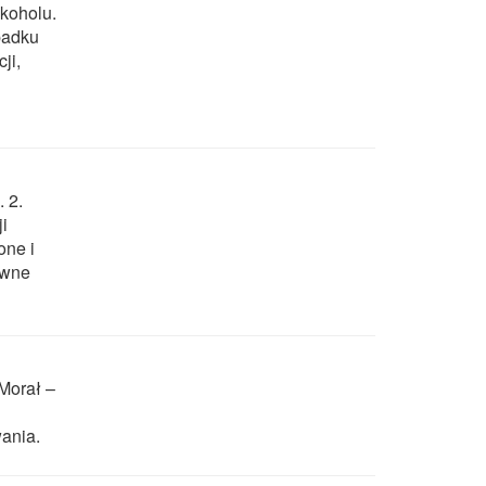
lkoholu.
padku
ji,
 2.
i
one i
ywne
Morał –
ania.