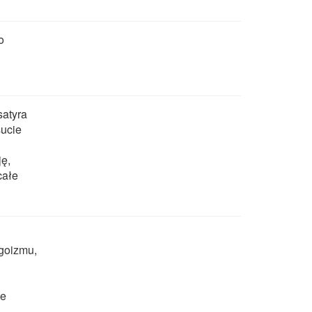
o
satyra
sucie
ję,
całe
goizmu,
ie