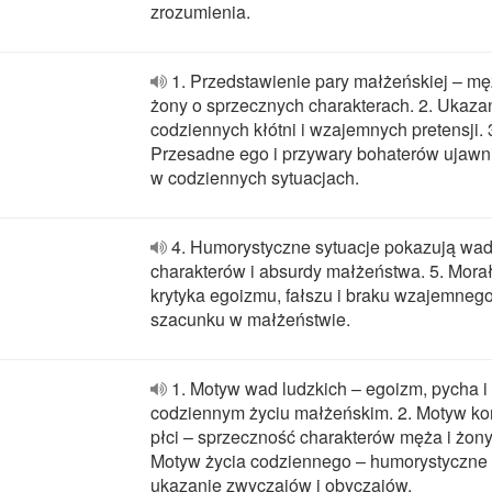
zrozumienia.
1. Przedstawienie pary małżeńskiej – mę
żony o sprzecznych charakterach. 2. Ukaza
codziennych kłótni i wzajemnych pretensji. 
Przesadne ego i przywary bohaterów ujawni
w codziennych sytuacjach.
4. Humorystyczne sytuacje pokazują wa
charakterów i absurdy małżeństwa. 5. Morał
krytyka egoizmu, fałszu i braku wzajemneg
szacunku w małżeństwie.
1. Motyw wad ludzkich – egoizm, pycha i
codziennym życiu małżeńskim. 2. Motyw kon
płci – sprzeczność charakterów męża i żony.
Motyw życia codziennego – humorystyczne
ukazanie zwyczajów i obyczajów.