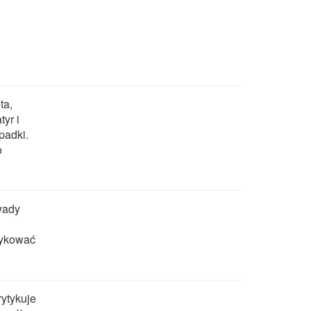
ta,
tyr i
padki.
o
 wady
ytykować
rytykuje