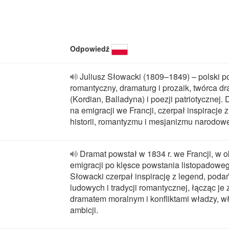
Odpowiedź
Juliusz Słowacki (1809–1849) – polski p
romantyczny, dramaturg i prozaik, twórca d
(Kordian, Balladyna) i poezji patriotycznej. 
na emigracji we Francji, czerpał inspiracje z
historii, romantyzmu i mesjanizmu narodow
Dramat powstał w 1834 r. we Francji, w o
emigracji po klęsce powstania listopadowe
Słowacki czerpał inspirację z legend, poda
ludowych i tradycji romantycznej, łącząc je 
dramatem moralnym i konfliktami władzy, wł
ambicji.