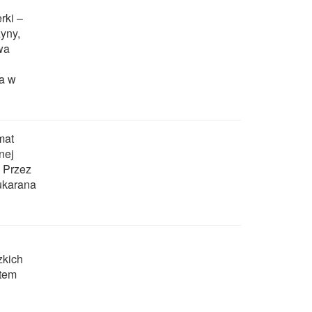
rki –
yny,
wa
ła w
mat
nej
. Przez
 ukarana
zkich
atem