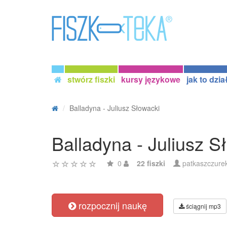
stwórz fiszki
kursy językowe
jak to dzia
Balladyna - Juliusz Słowacki
Balladyna - Juliusz S
0
22 fiszki
patkaszczure
rozpocznij naukę
ściągnij mp3