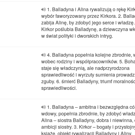
1. Balladyna i Alina rywalizują o rękę Kir
wybór faworyzowany przez Kirkora. 2. Ball
zabija Alinę, by zdobyć jego serce i władzę.
Kirkor poślubia Balladynę, a dziewczyna w
w świat polityki i dworskich intryg.
4. Balladyna popełnia kolejne zbrodnie, 
wobec rodziny i współpracowników. 5. Boh
staje się władczynią, ale nadprzyrodzona
sprawiedliwość i wyrzuty sumienia prowadz
zguby. 6. śmierć Balladyny, triumf moralnośc
sprawiedliwości.
1. Balladyna – ambitna i bezwzględna có
wdowy, popełnia zbrodnie, by zdobyć władz
Alina – siostra Balladyny, dobra i niewinna, 
ambicji siostry. 3. Kirkor – bogaty i przystojn
książę, obiekt rywalizacji Balladyny i Aliny.