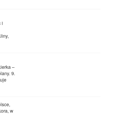
 i
liny,
kierka –
lany. 9.
uje
lsce,
kora, w