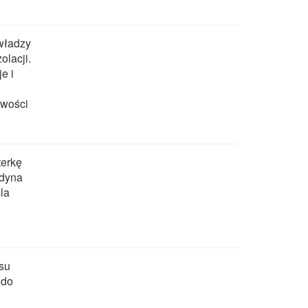
 władzy
olacji.
e i
iwości
terkę
adyna
la
su
 do