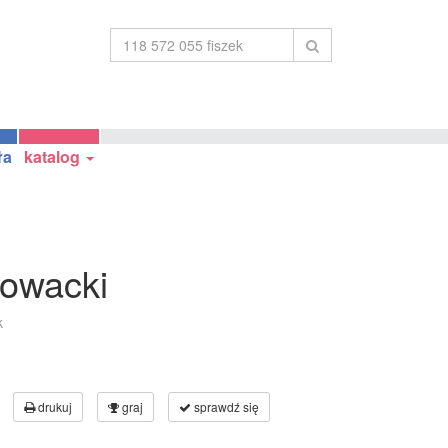
ła
katalog
łowacki
k
drukuj
graj
sprawdź się