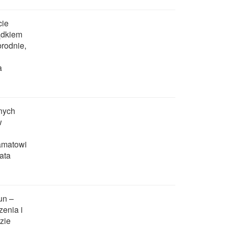
cie
ądkiem
rodnie,
a
nych
w
ramatowi
ata
un –
zenia i
zie