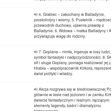
4. Grabiec – zakochany w Balladynie,
prostolinijny i wierny. 5. Pustelnik – mędrzec
przewodnik duchowy, ujawnia prawdę o
Balladynie. 6. Wdowa – matka Balladyny i A
przywiązuje wagę do rodziny.
7. Goplana – nimfa, ingeruje w losy ludzi,
symbol fantastyki i nadprzyrodzoności. 8. S
elf i sługa Goplany, pomaga realizować jej p
Hrabia – współpracownik Kirkora, reprezent
świat polityki i władzy.
Akcja rozgrywa się w średniowiecznej Po
głównie w lesie nad jeziorem i w zamku Kir
świecie fantastycznym i realnym, łączącym
elementy legendy, baśni i dramatyzmu
historycznego.