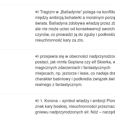
Tragizm w „Balladynie” polega na konflik
między ambicją bohaterki a moralnym porz
świata. Balladyna zdobywa władzę przez zb
ale nie może uciec od konsekwencji swoich
czynów, co prowadzi ją do zguby i podkreśl
nieuchronność kary za zło.
przejawia się w obecności nadprzyrodzo
postaci, jak nimfa Goplana czy elf Skierka, 
magicznych zdarzeniach i fantastycznych
miejscach, np. jeziorze i lesie, co nadaje d
charakter baśniowy i podkreśla związek świ
realnego z fantastycznym.
1. Korona – symbol władzy i ambicji Pior
znak kary boskiej, nieuchronności przeznac
gniewu nadprzyrodzonych sił. Nóż – narzęd