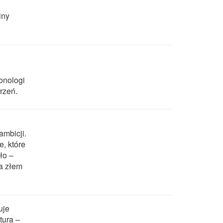
iny
i
monologi
rzeń.
ambicji.
e, które
ło –
 a złem
uje
tura –