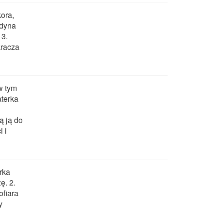
kora,
adyna
 3.
kracza
w tym
aterka
ą ją do
i i
rka
ę. 2.
ofiara
y