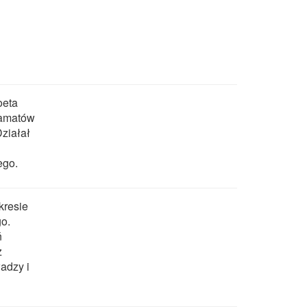
oeta
ramatów
Działał
ego.
kresie
go.
ń
z
adzy i