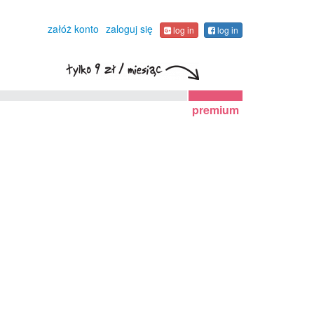
załóż konto
zaloguj się
log in
log in
premium