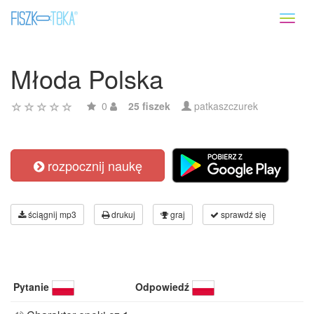
Toggl
naviga
Młoda Polska
0
25 fiszek
patkaszczurek
rozpocznij naukę
ściągnij mp3
drukuj
graj
sprawdź się
Pytanie
Odpowiedź