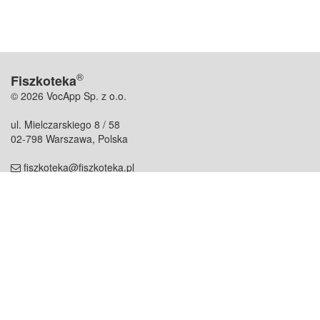
®
Fiszkoteka
© 2026 VocApp Sp. z o.o.
ul. Mielczarskiego 8 / 58
02-798 Warszawa, Polska
fiszkoteka@fiszkoteka.pl
NIP: 951 245 79 19
REGON: 369 727 696