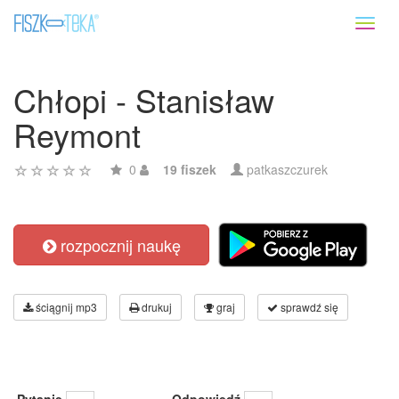
Toggl
naviga
Chłopi - Stanisław
Reymont
0
19 fiszek
patkaszczurek
rozpocznij naukę
ściągnij mp3
drukuj
graj
sprawdź się