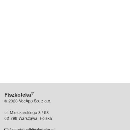
®
Fiszkoteka
© 2026 VocApp Sp. z o.o.
ul. Mielczarskiego 8 / 58
02-798 Warszawa, Polska
fiszkoteka@fiszkoteka.pl