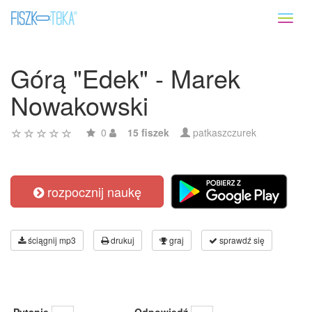
Toggl
naviga
Górą "Edek" - Marek
Nowakowski
0
15 fiszek
patkaszczurek
rozpocznij naukę
ściągnij mp3
drukuj
graj
sprawdź się