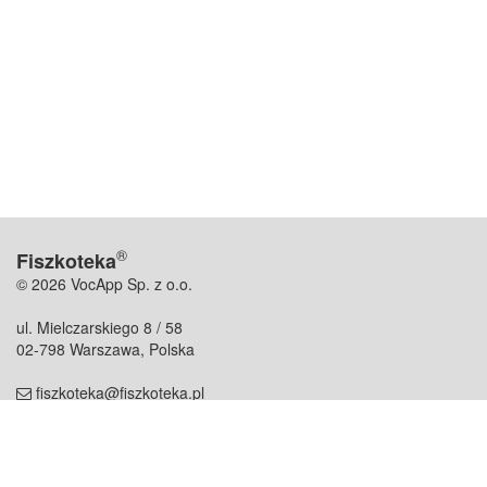
®
Fiszkoteka
© 2026 VocApp Sp. z o.o.
ul. Mielczarskiego 8 / 58
02-798 Warszawa, Polska
fiszkoteka@fiszkoteka.pl
NIP: 951 245 79 19
REGON: 369 727 696