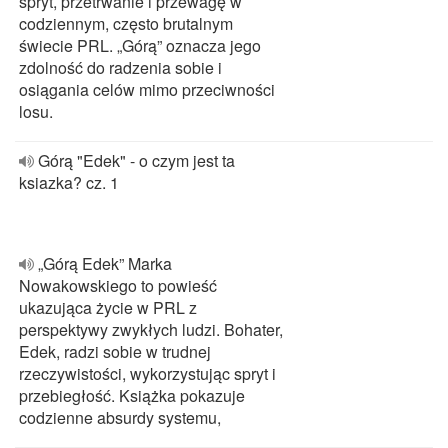
spryt, przetrwanie i przewagę w
codziennym, często brutalnym
świecie PRL. „Górą” oznacza jego
zdolność do radzenia sobie i
osiągania celów mimo przeciwności
losu.
Górą "Edek" - o czym jest ta
ksiazka? cz. 1
„Górą Edek” Marka
Nowakowskiego to powieść
ukazująca życie w PRL z
perspektywy zwykłych ludzi. Bohater,
Edek, radzi sobie w trudnej
rzeczywistości, wykorzystując spryt i
przebiegłość. Książka pokazuje
codzienne absurdy systemu,