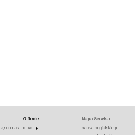
t
O firmie
Mapa Serwisu
się do nas
o nas
nauka angielskiego