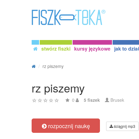
stwórz fiszki
kursy językowe
jak to dzia
rz piszemy
rz piszemy
0
5 fiszek
Brusek
rozpocznij naukę
ściągnij mp3