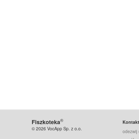
®
Fiszkoteka
Kontak
© 2026 VocApp Sp. z o.o.
odezwij 