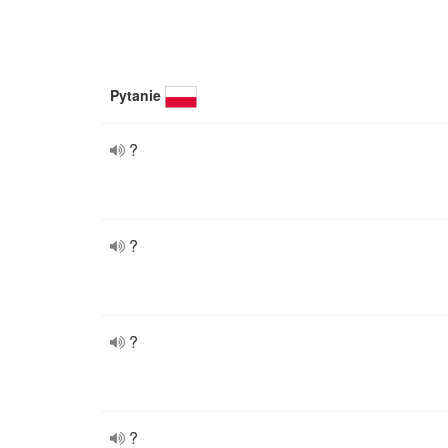
Pytanie
?
?
?
?