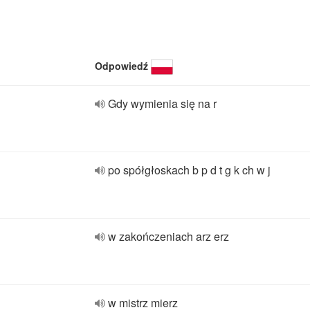
Odpowiedź
Gdy wymienia się na r
po spółgłoskach b p d t g k ch w j
w zakończeniach arz erz
w mistrz mierz