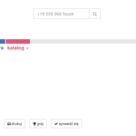
ła
katalog
drukuj
graj
sprawdź się