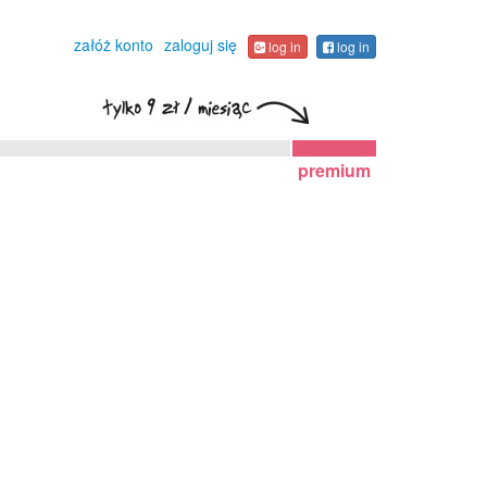
załóż konto
zaloguj się
log in
log in
premium