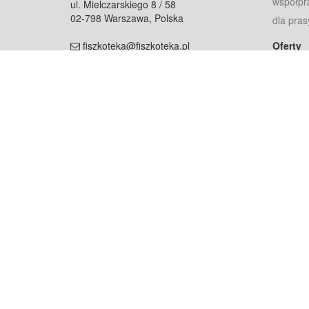
współpr
ul. Mielczarskiego 8 / 58
02-798 Warszawa, Polska
dla pras
fiszkoteka@fiszkoteka.pl
Oferty
dla rodz
NIP: 951 245 79 19
dla kore
REGON: 369 727 696
Pomoc
Najczęst
Projekt współf
Rozwój.
Dowied