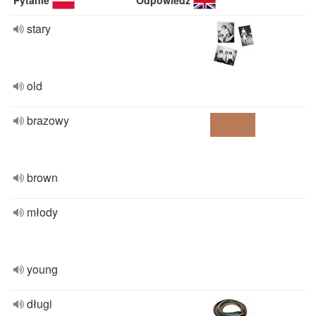
Pytanie
Odpowiedź
stary
old
brazowy
brown
młody
young
długi