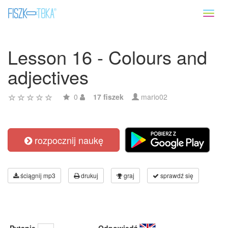
Toggl
naviga
Lesson 16 - Colours and
adjectives
0
17 fiszek
mario02
rozpocznij naukę
ściągnij mp3
drukuj
graj
sprawdź się