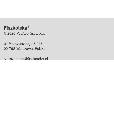
®
Fiszkoteka
© 2026 VocApp Sp. z o.o.
ul. Mielczarskiego 8 / 58
02-798 Warszawa, Polska
fiszkoteka@fiszkoteka.pl
NIP: 951 245 79 19
REGON: 369 727 696