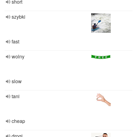
short
szybki
fast
wolny
slow
tani
cheap
drogi