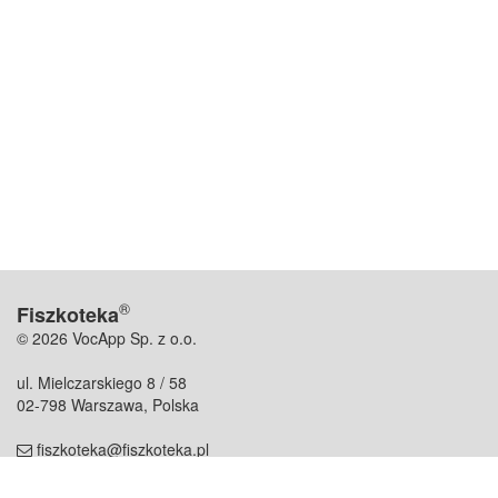
®
Fiszkoteka
© 2026 VocApp Sp. z o.o.
ul. Mielczarskiego 8 / 58
02-798 Warszawa, Polska
fiszkoteka@fiszkoteka.pl
NIP: 951 245 79 19