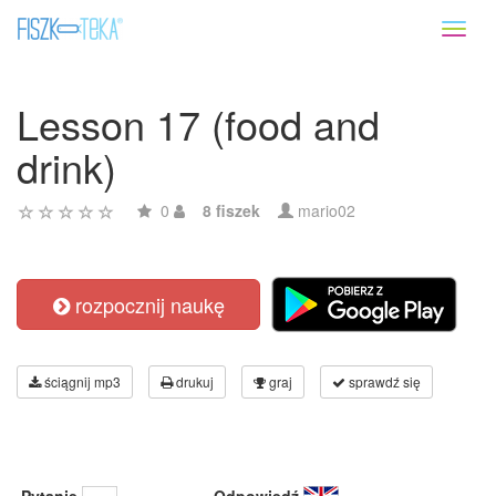
Toggl
naviga
Lesson 17 (food and
drink)
0
8 fiszek
mario02
rozpocznij naukę
ściągnij mp3
drukuj
graj
sprawdź się