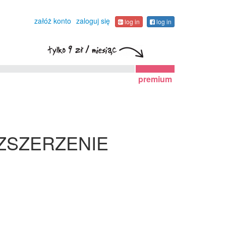
załóż konto
zaloguj się
log in
log in
premium
OZSZERZENIE