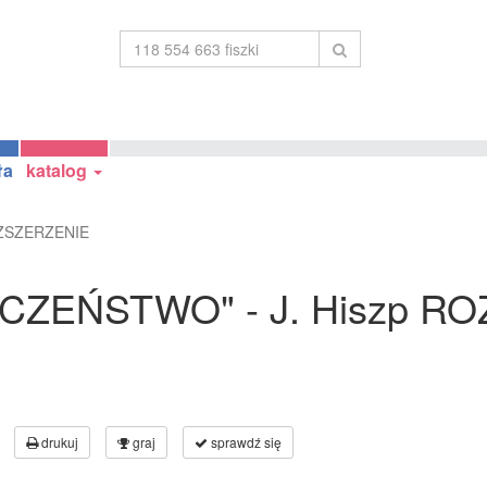
ła
katalog
OZSZERZENIE
CZEŃSTWO" - J. Hiszp R
drukuj
graj
sprawdź się