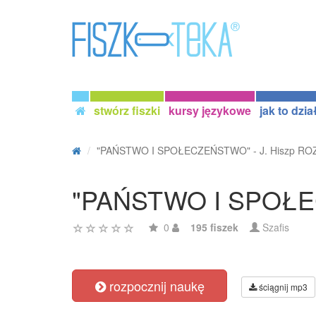
stwórz fiszki
kursy językowe
jak to dzia
"PAŃSTWO I SPOŁECZEŃSTWO" - J. Hiszp R
"PAŃSTWO I SPOŁE
0
195 fiszek
Szafis
rozpocznij naukę
ściągnij mp3