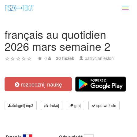
Toggl
naviga
français au quotidien
2026 mars semaine 2
0
20 fiszek
patrycjanieslon
rozpocznij naukę
ściągnij mp3
drukuj
graj
sprawdź się