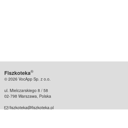
®
Fiszkoteka
© 2026 VocApp Sp. z o.o.
ul. Mielczarskiego 8 / 58
02-798 Warszawa, Polska
fiszkoteka@fiszkoteka.pl
NIP: 951 245 79 19
REGON: 369 727 696