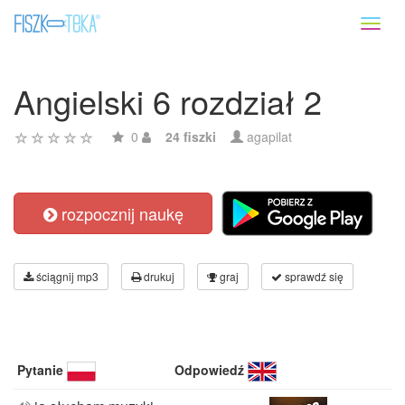
Toggl
naviga
Angielski 6 rozdział 2
0
24 fiszki
agapilat
rozpocznij naukę
ściągnij mp3
drukuj
graj
sprawdź się
Pytanie
Odpowiedź