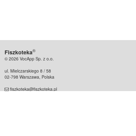
®
Fiszkoteka
© 2026 VocApp Sp. z o.o.
ul. Mielczarskiego 8 / 58
02-798 Warszawa, Polska
fiszkoteka@fiszkoteka.pl
NIP: 951 245 79 19
REGON: 369 727 696