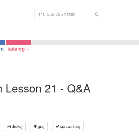
ła
katalog
h Lesson 21 - Q&A
drukuj
graj
sprawdź się