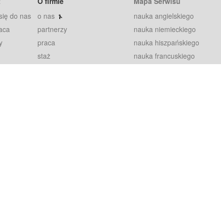
t
O firmie
Mapa Serwisu
się do nas
o nas
nauka angielskiego
aca
partnerzy
nauka niemieckiego
y
praca
nauka hiszpańskiego
staż
nauka francuskiego
blog
nauka rosyjskiego
in
2000+ opinii
nauka norweskiego
petytorów
nauka szwedzkiego
Warunki
fiszki
100% gwarancja
sze pytania
najnowsze lekcje
regulamin
Extra
prywatność i ciasteczka
RODO
plugin
inansowany przez Unię Europejską ze środków Europejskiego Funduszu Rozwoju Regionalnego w ramach Programu Operacyjnego Int