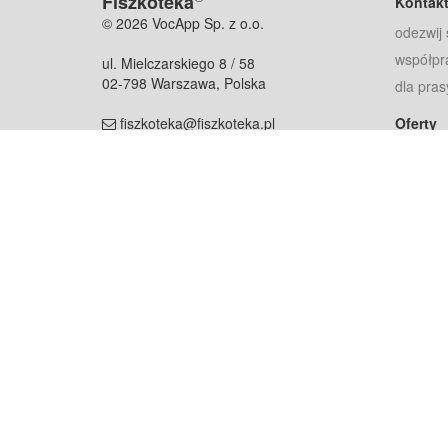
Fiszkoteka
Kontak
© 2026 VocApp Sp. z o.o.
odezwij 
współpr
ul. Mielczarskiego 8 / 58
02-798 Warszawa, Polska
dla pras
fiszkoteka@fiszkoteka.pl
Oferty
dla rodz
NIP: 951 245 79 19
dla kore
REGON: 369 727 696
Pomoc
Najczęst
Projekt współf