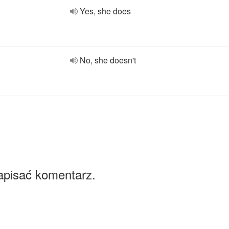
Yes, she does
No, she doesn't
apisać komentarz.