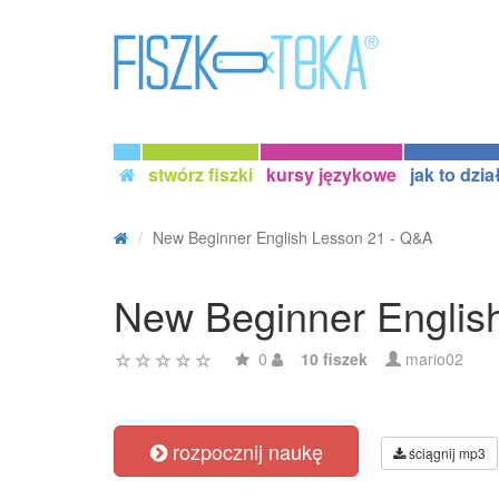
stwórz fiszki
kursy językowe
jak to dzia
New Beginner English Lesson 21 - Q&A
New Beginner Englis
0
10 fiszek
mario02
rozpocznij naukę
ściągnij mp3