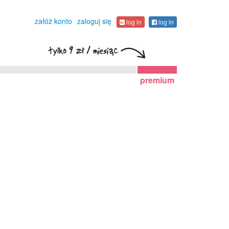
załóż konto
zaloguj się
log in
log in
premium