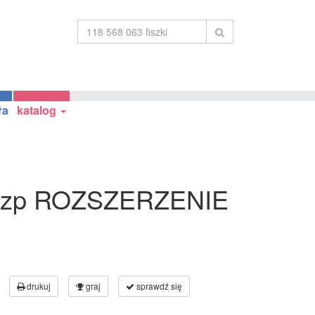
ła
katalog
iszp ROZSZERZENIE
drukuj
graj
sprawdź się