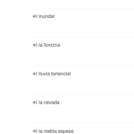
inundar
la llovizna
lluvia torrencial
la nevada
la niebla espesa