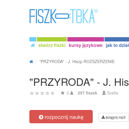
stwórz fiszki
kursy językowe
jak to dzia
"PRZYRODA" - J. Hiszp ROZSZERZENIE
"PRZYRODA" - J. H
0
257 fiszek
Szafis
rozpocznij naukę
ściągnij mp3