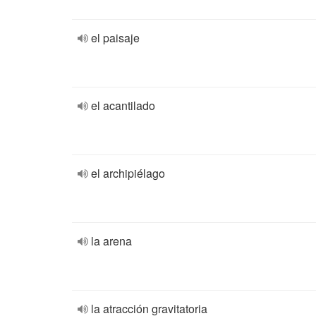
el paisaje
el acantilado
el archipiélago
la arena
la atracción gravitatoria