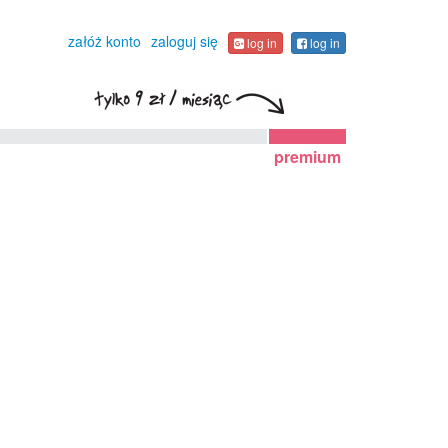
załóż konto
zaloguj się
log in
log in
premium