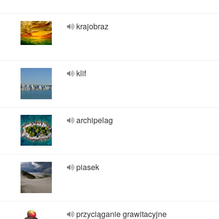
krajobraz
klif
archipelag
piasek
przyciąganie grawitacyjne