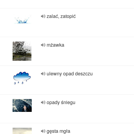
zalać, zatopić
mżawka
ulewny opad deszczu
opady śniegu
gęsta mgła