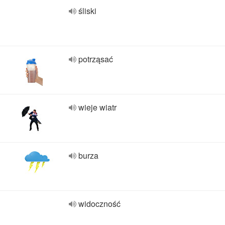
śliski
potrząsać
wieje wiatr
burza
widoczność