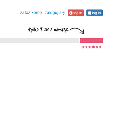
załóż konto
zaloguj się
log in
log in
premium