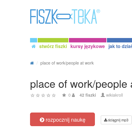
stwórz fiszki
kursy językowe
jak to dzia
place of work/people at work
place of work/people 
0
42 fiszki
wikiakroll
rozpocznij naukę
ściągnij mp3