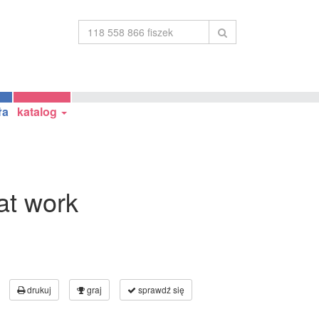
ła
katalog
at work
drukuj
graj
sprawdź się