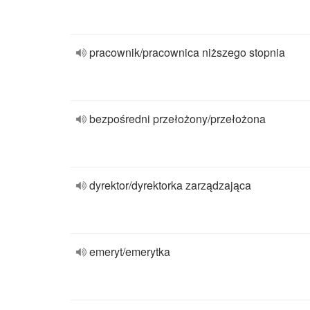
pracownik/pracownica niższego stopnia
bezpośredni przełożony/przełożona
dyrektor/dyrektorka zarządzająca
emeryt/emerytka